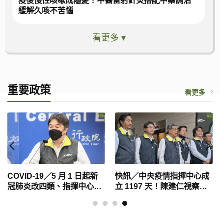
疫後慢性咳嗽成隱憂！中醫雷射針灸搭配中藥調治
緩解久咳不苦惱
看更多 ▾
重要政策
看更多
COVID-19／5 月 1 日起新
快訊／中央疫情指揮中心成
冠肺炎改四類、指揮中心降
立 1197 天！陳建仁視察同
階解編「4 大重點一次看」
意「 5 月 1 日降階解散」