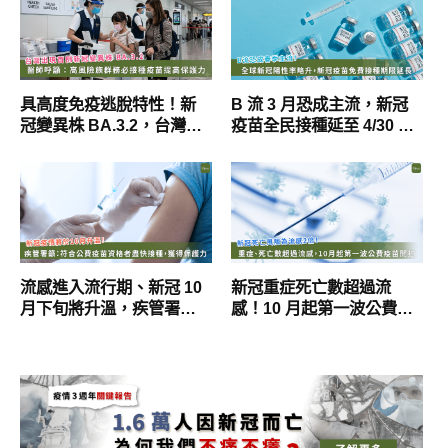
具高度免疫逃脫特性！新
B 流 3 月恐成主流，新冠
冠變異株 BA.3.2，台灣現
疫苗全民接種延至 4/30 防
首例
夏季疫情
流感進入流行期、新冠 10
新冠重症死亡數超過流
月下旬將升溫，疾管署
感！10 月起第一波公費疫
籲：10/1 起速接種公費疫
苗針對 10 類人
苗