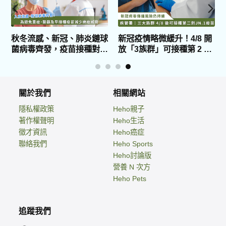
！
秋冬流感、新冠、肺炎鏈球
新冠疫情略微緩升！4/8 開
菌病毒齊發，疫苗接種對
放「3族群」可接種第 2 劑
象、時程一次看
JN.1 疫苗
關於我們
相關網站
隱私權政策
Heho親子
著作權聲明
Heho生活
徵才資訊
Heho癌症
聯絡我們
Heho Sports
Heho討論版
營養 N 次方
Heho Pets
追蹤我們