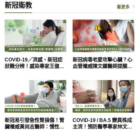
新冠衛教
看更多
COVID-19／流感、新冠症
新冠病毒老愛攻擊心臟？心
狀難分辨！感染專家王復德
血管權威陳文鍾醫師提醒患
醫師：避免重症肺炎，高風
者抵禦BA.5謹記四要點
險族群投藥「關鍵期」很重
要
新冠易引發急性腎損傷！腎
COVID-19 / BA.5 變異株成
臟權威黃尚志醫師：慢性腎
主流！預防醫學專家林文元
病患者應注意加強防疫
醫師：肥胖患者要特別注意