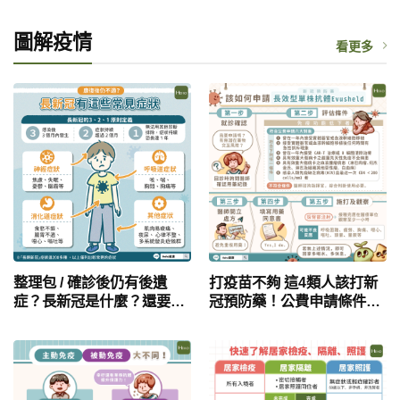
防疫 接種疫苗預防重症
圖解疫情
看更多
整理包 / 確診後仍有後遺
打疫苗不夠 這4類人該打新
症？長新冠是什麼？還要再
冠預防藥！公費申請條件及
就醫嗎？頭痛頭暈、咳嗽、
領用流程一次看
腦霧都有可能是常見症狀