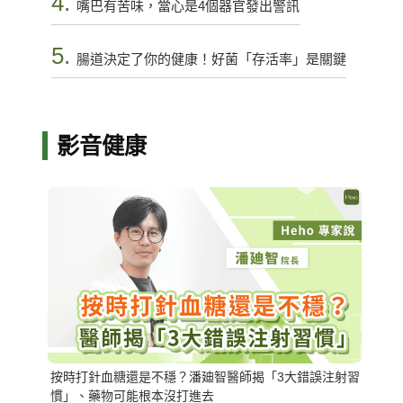
4.
嘴巴有苦味，當心是4個器官發出警訊
5.
腸道決定了你的健康！好菌「存活率」是關鍵
影音健康
按時打針血糖還是不穩？潘廸智醫師揭「3大錯誤注射習
慣」、藥物可能根本沒打進去