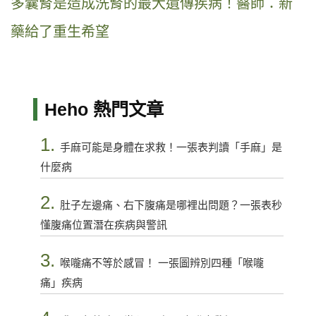
多囊腎是造成洗腎的最大遺傳疾病！醫師：新
藥給了重生希望
Heho 熱門文章
1.
手麻可能是身體在求救！一張表判讀「手麻」是
什麼病
2.
肚子左邊痛、右下腹痛是哪裡出問題？一張表秒
懂腹痛位置潛在疾病與警訊
3.
喉嚨痛不等於感冒！ 一張圖辨別四種「喉嚨
痛」疾病