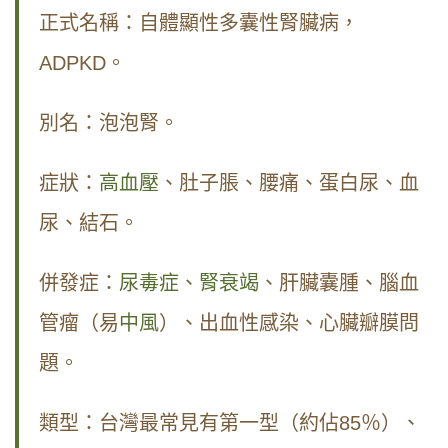
正式名稱：自體顯性多囊性腎臟病，
ADPKD。
別名：泡泡腎。
症狀：
高血壓
、肚子脹、腰痛、蛋白尿、血
尿、結石。
併發症：
尿毒症
、
腎衰竭
、肝臟囊腫、腦血
管瘤（易
中風
）、出血性感染、心臟瓣膜問
題。
類型：台灣最常見有第一型（約佔85％）、