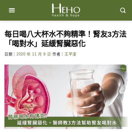
Skip
to
content
每日喝八大杯水不夠精準！腎友3方法
「喝對水」延緩腎臟惡化
日期：
2020 年 11 月 9 日
作者：
王芊淩