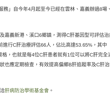
點服務」自今年4月起至今已經在雲林、嘉義辦過8場
及嘉義新港、溪口6鄉鎮，測得C肝基因型可評估治
進行C肝治療評估66人，佔比高達53.65%，其中
藥資格，也就是每4位C肝患者就有1位可以將C肝完全
狀也應定期檢查，有效提高偏鄉B肝追蹤率及C肝治
洽
肝病防治學術基金會
。