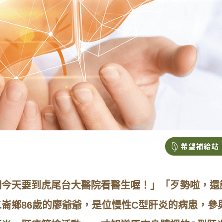
們今天要到虎尾台大醫院看醫生喔！」「歹勢啦，還
崙鄉86歲的廖爺爺，是位慢性C型肝炎的病患，參