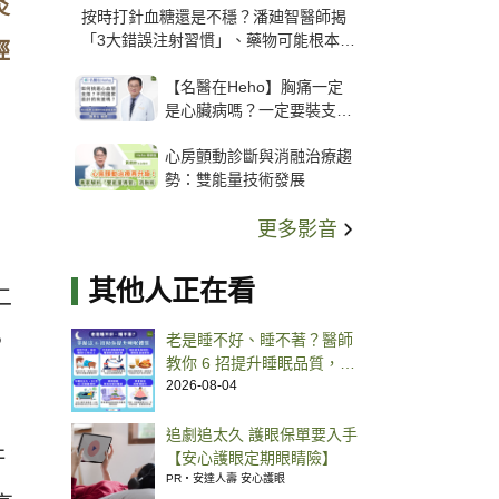
炎
按時打針血糖還是不穩？潘廸智醫師揭
「3大錯誤注射習慣」、藥物可能根本沒
經
打進去
【名醫在Heho】胸痛一定
是心臟病嗎？一定要裝支
架？心臟科權威張其任主任
心房顫動診斷與消融治療趨
解析支架種類、風險與選擇
勢：雙能量技術發展
關鍵
更多影音
其他人正在看
二
，
老是睡不好、睡不著？醫師
教你 6 招提升睡眠品質，建
立睡前儀式更容易入眠
2026-08-04
追劇追太久 護眼保單要入手
肝
【安心護眼定期眼睛險】
PR・安達人壽 安心護眼