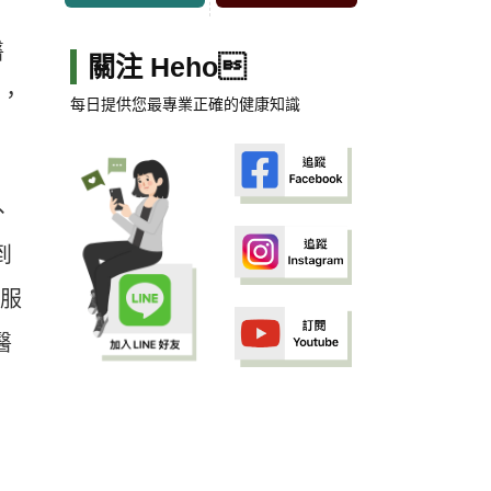
醫
關注 Heho
與，
每日提供您最專業正確的健康知識
、
到
口服
醫