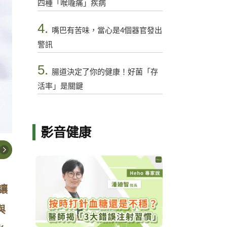
四種「喉嚨痛」疾病
4.
嘴巴有苦味，當心是4個器官發出
警訊
5.
腸道決定了你的健康！好菌「存
活率」是關鍵
影音健康
讓
與