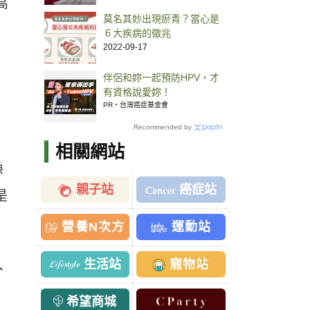
高
莫名其妙出現瘀青？當心是
６大疾病的徵兆
2022-09-17
伴侶和妳一起預防HPV，才
有資格說愛妳！
PR・台灣癌症基金會
Recommended by
相關網站
換
親子站
癌症站
是
營養N次方
運動站
生活站
寵物站
、
希望商城