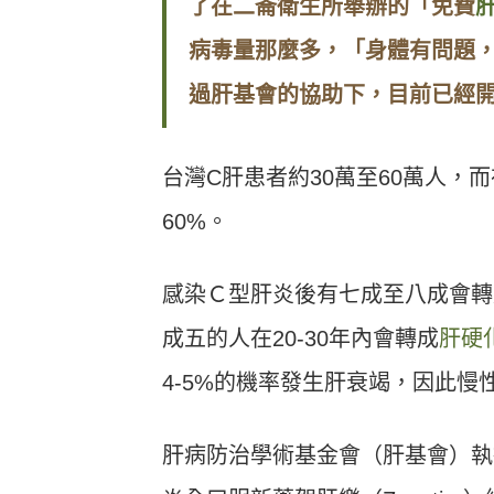
了在二崙衛生所舉辦的「免費
病毒量那麼多，「身體有問題，
過肝基會的協助下，目前已經
台灣C肝患者約30萬至60萬人，
60%。
感染Ｃ型肝炎後有七成至八成會轉
成五的人在20-30年內會轉成
肝硬
4-5%的機率發生肝衰竭，因此慢
肝病防治學術基金會（肝基會）執