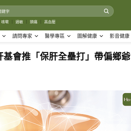
咳嗽
｜
過敏
｜
頭痛
｜
高血壓
請問專家
醫學專區
圖解健康
影音健康
 肝基會推「保肝全壘打」帶偏鄉爺