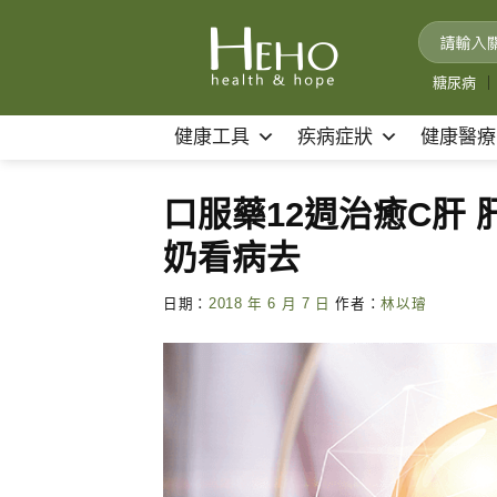
Skip
to
content
糖尿病
｜
健康工具
疾病症狀
健康醫療
口服藥12週治癒C肝
奶看病去
日期：
2018 年 6 月 7 日
作者：
林以璿