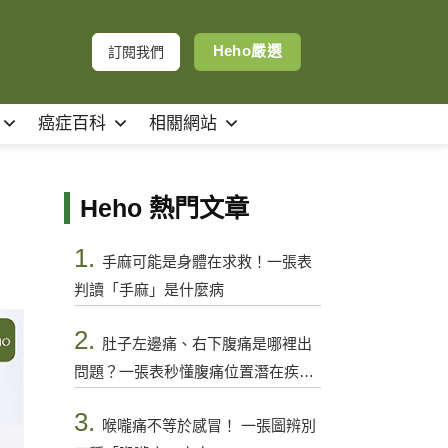
Heho嚴選
訂閱我們
癌症百科
相關網站
Heho 熱門文章
1.
手麻可能是身體在求救！一張表
判讀「手麻」是什麼病
2.
肚子左邊痛、右下腹痛是哪裡出
問題？一張表秒懂腹痛位置潛在疾病
與警訊
3.
喉嚨痛不等於感冒！ 一張圖辨別