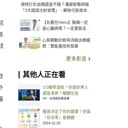
按時打針血糖還是不穩？潘廸智醫師揭
「3大錯誤注射習慣」、藥物可能根本沒
打進去
【名醫在Heho】胸痛一定
感
是心臟病嗎？一定要裝支
該
架？心臟科權威張其任主任
心房顫動診斷與消融治療趨
解析支架種類、風險與選擇
狀
勢：雙能量技術發展
關鍵
更多影音
其他人正在看
飲
外
1/2機率淪陷！你是好男人
還是渣男？關鍵在這
傷
PR・台灣癌症基金會
腸道決定了你的健康！好菌
「存活率」是關鍵
2024-11-20