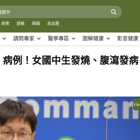
咳嗽
｜
過敏
｜
頭痛
｜
高血壓
請問專家
醫學專區
圖解健康
影音健康
」病例！女國中生發燒、腹瀉發病