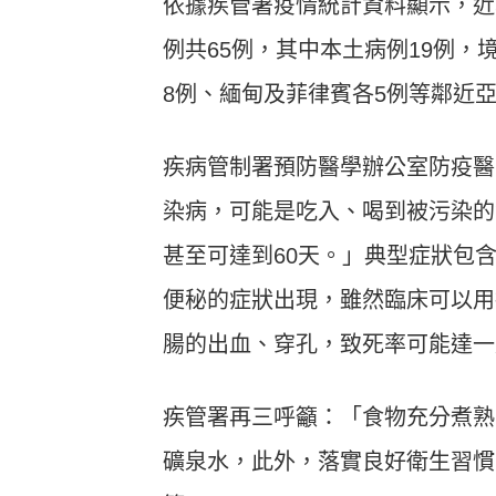
依據疾管署疫情統計資料顯示，近5年
例共65例，其中本土病例19例，
8例、緬甸及菲律賓各5例等鄰近
疾病管制署預防醫學辦公室
防疫醫
染病，
可能是吃入、喝到被污染的
甚至可達到
60
天。」典型症狀包
便秘的症狀出現，雖然臨床可以用
腸的出血、穿孔，致死率可能達一
疾管署再三呼籲：「食物充分煮熟
礦泉水，此外，落實良好衛生習慣