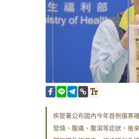
疾管署公布國內今年首例傷寒確
發燒
、腹痛、腹瀉等症狀，後