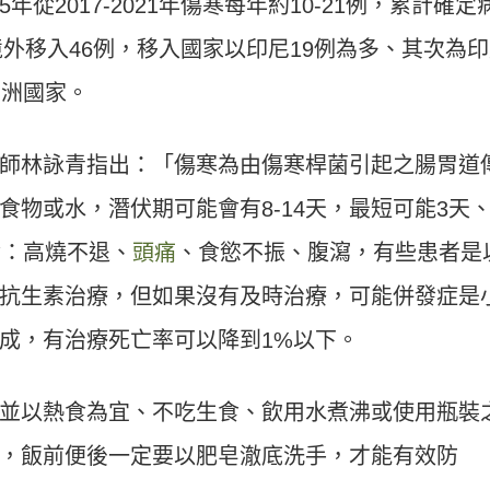
從2017-2021年傷寒每年約10-21例，累計確定
境外移入46例，移入國家以印尼19例為多、其次為
亞洲國家。
師林詠青指出：「傷寒為由傷寒桿菌引起之腸胃道
食物或水，潛伏期可能會有
8-14
天，最短可能
3
天
含：高燒不退、
頭痛
、食慾不振、腹瀉，有些患者是
抗生素治療，但如果沒有及時治療，可能併發症是
成，有治療死亡率可以降到
1%
以下。
並以熱食為宜、不吃生食、飲用水煮沸或使用瓶裝
，飯前便後一定要以肥皂澈底洗手，才能有效防