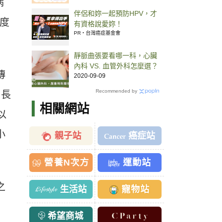
病
伴侶和妳一起預防HPV，才
印度
有資格說愛妳！
PR・台灣癌症基金會
靜脈曲張要看哪一科，心臟
內科 VS. 血管外科怎麼選？
傳
2020-09-09
Recommended by
、長
相關網站
以
小
親子站
癌症站
營養N次方
運動站
之
生活站
寵物站
希望商城