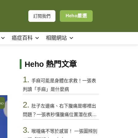
Heho嚴選
訂閱我們
癌症百科
相關網站
Heho 熱門文章
1.
手麻可能是身體在求救！一張表
判讀「手麻」是什麼病
2.
肚子左邊痛、右下腹痛是哪裡出
問題？一張表秒懂腹痛位置潛在疾病
與警訊
3.
喉嚨痛不等於感冒！ 一張圖辨別