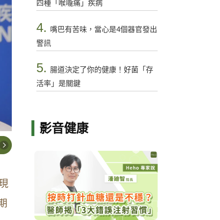
四種「喉嚨痛」疾病
4.
嘴巴有苦味，當心是4個器官發出
警訊
5.
腸道決定了你的健康！好菌「存
活率」是關鍵
影音健康
現
期