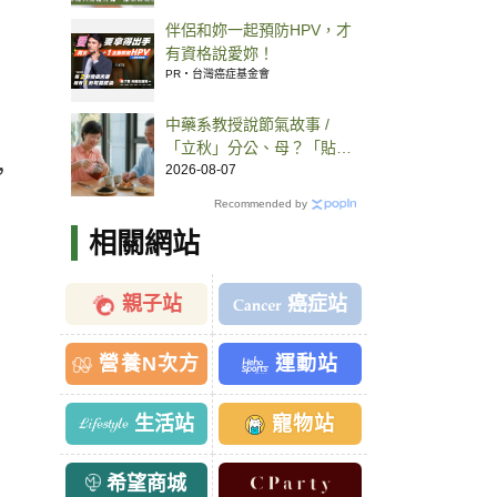
伴侶和妳一起預防HPV，才
有資格說愛妳！
PR・台灣癌症基金會
中藥系教授說節氣故事 /
「立秋」分公、母？「貼秋
，
膘」用食補恢復體力、喝紅
2026-08-07
茶可潤燥
Recommended by
相關網站
親子站
癌症站
營養N次方
運動站
生活站
寵物站
希望商城