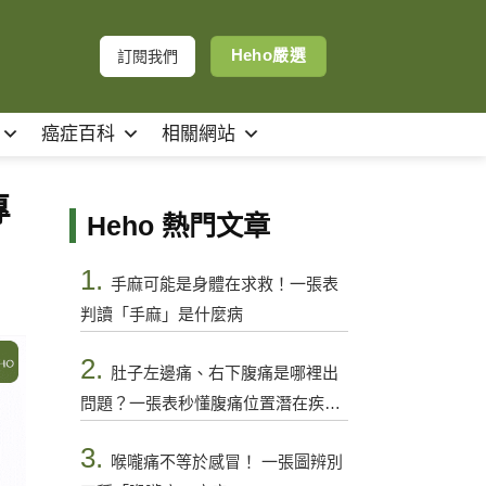
Heho嚴選
訂閱我們
癌症百科
相關網站
專
Heho 熱門文章
1.
手麻可能是身體在求救！一張表
判讀「手麻」是什麼病
2.
肚子左邊痛、右下腹痛是哪裡出
問題？一張表秒懂腹痛位置潛在疾病
與警訊
3.
喉嚨痛不等於感冒！ 一張圖辨別