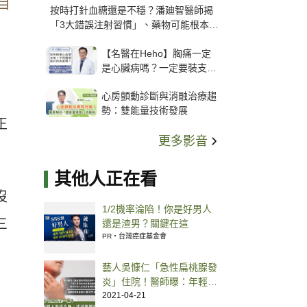
目
按時打針血糖還是不穩？潘廸智醫師揭
「3大錯誤注射習慣」、藥物可能根本沒
打進去
【名醫在Heho】胸痛一定
是心臟病嗎？一定要裝支
架？心臟科權威張其任主任
心房顫動診斷與消融治療趨
解析支架種類、風險與選擇
勢：雙能量技術發展
關鍵
正
更多影音
其他人正在看
沒
1/2機率淪陷！你是好男人
三
還是渣男？關鍵在這
PR・台灣癌症基金會
藝人吳慷仁「急性扁桃腺發
炎」住院！醫師曝：年輕人
表現症狀通常較嚴重
2021-04-21