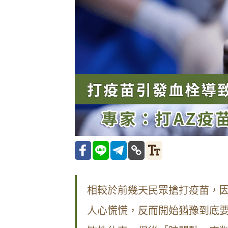
相較於前幾天民眾搶打疫苗，
人心慌慌，反而開始猶豫到底