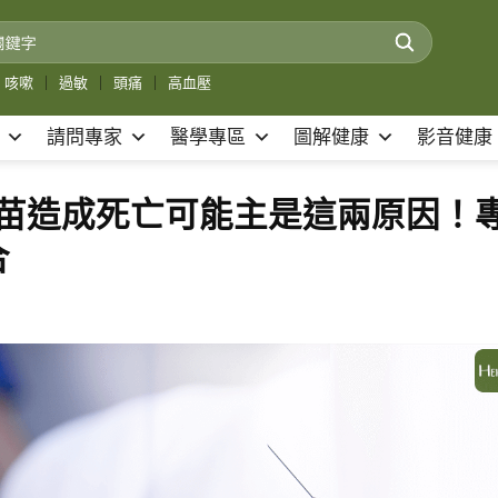
咳嗽
｜
過敏
｜
頭痛
｜
高血壓
請問專家
醫學專區
圖解健康
影音健康
AZ 疫苗造成死亡可能主是這兩原因！
合