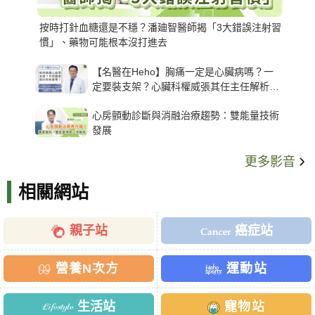
按時打針血糖還是不穩？潘廸智醫師揭「3大錯誤注射習
慣」、藥物可能根本沒打進去
【名醫在Heho】胸痛一定是心臟病嗎？一
定要裝支架？心臟科權威張其任主任解析支
架種類、風險與選擇關鍵
心房顫動診斷與消融治療趨勢：雙能量技術
發展
更多影音
相關網站
親子站
癌症站
營養N次方
運動站
生活站
寵物站