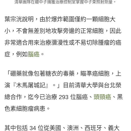
清華團隊在硼中子捕獲治療控制室掌握中子束照射劑量。
葉宗洸說明，由於爆炸範圍僅約一顆細胞大
小，不會無差別地攻擊旁邊的正常細胞，因此
非常適合用來治療瀰漫性或不易切除腫瘤的癌
症，例如
腦癌
。
「硼藥就像包著糖衣的毒藥，瞄準癌細胞，上
演『木馬屠城記』。」目前清華大學與台北榮
總合作，迄今已治療 293 位腦癌、
頭頸癌
、黑
色素細胞瘤病患。
其中包括 34 位從美國、澳洲、西班牙、義大