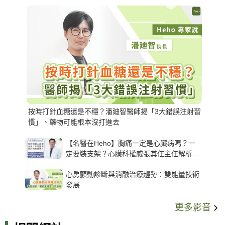
按時打針血糖還是不穩？潘廸智醫師揭「3大錯誤注射習
慣」、藥物可能根本沒打進去
【名醫在Heho】胸痛一定是心臟病嗎？一
定要裝支架？心臟科權威張其任主任解析支
架種類、風險與選擇關鍵
心房顫動診斷與消融治療趨勢：雙能量技術
發展
更多影音