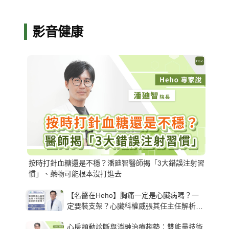
影音健康
按時打針血糖還是不穩？潘廸智醫師揭「3大錯誤注射習
慣」、藥物可能根本沒打進去
【名醫在Heho】胸痛一定是心臟病嗎？一
定要裝支架？心臟科權威張其任主任解析支
架種類、風險與選擇關鍵
心房顫動診斷與消融治療趨勢：雙能量技術