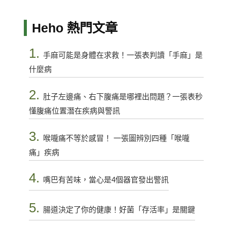
Heho 熱門文章
1.
手麻可能是身體在求救！一張表判讀「手麻」是
什麼病
2.
肚子左邊痛、右下腹痛是哪裡出問題？一張表秒
懂腹痛位置潛在疾病與警訊
3.
喉嚨痛不等於感冒！ 一張圖辨別四種「喉嚨
痛」疾病
4.
嘴巴有苦味，當心是4個器官發出警訊
5.
腸道決定了你的健康！好菌「存活率」是關鍵