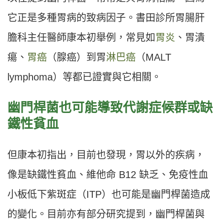
它正是多種胃病的致病因子。書田診所胃腸肝
膽科主任醫師康本初舉例，常見如
胃炎
、胃潰
瘍、
胃癌
（腺癌）到胃
淋巴癌
（MALT
lymphoma）等都已證實與它相關。
幽門桿菌也可能導致代謝症候群或缺
鐵性貧血
但康本初指出，目前也發現，胃以外的疾病，
像是缺鐵性貧血、維他命 B12 缺乏、免疫性血
小板低下紫斑症（ITP）也可能是幽門桿菌造成
的變化。目前亦有部分研究提到，幽門桿菌與