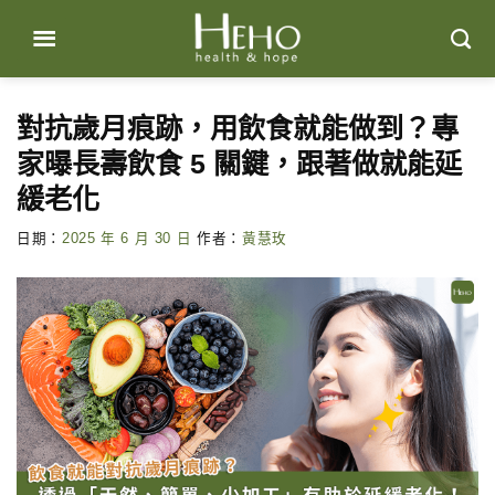
Skip
to
content
對抗歲月痕跡，用飲食就能做到？專
家曝長壽飲食 5 關鍵，跟著做就能延
緩老化
日期：
2025 年 6 月 30 日
作者：
黃慧玫