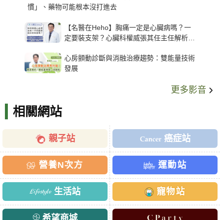
慣」、藥物可能根本沒打進去
【名醫在Heho】胸痛一定是心臟病嗎？一
定要裝支架？心臟科權威張其任主任解析支
架種類、風險與選擇關鍵
心房顫動診斷與消融治療趨勢：雙能量技術
發展
更多影音
相關網站
親子站
癌症站
營養N次方
運動站
生活站
寵物站
希望商城