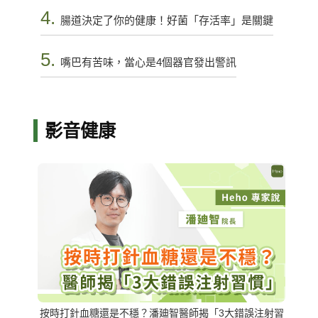
4.
腸道決定了你的健康！好菌「存活率」是關鍵
5.
嘴巴有苦味，當心是4個器官發出警訊
影音健康
按時打針血糖還是不穩？潘廸智醫師揭「3大錯誤注射習