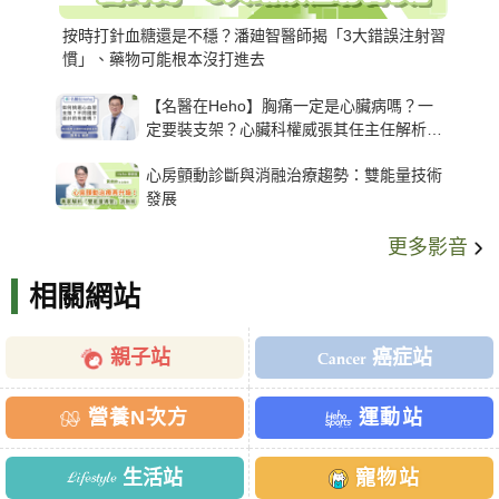
按時打針血糖還是不穩？潘廸智醫師揭「3大錯誤注射習
慣」、藥物可能根本沒打進去
【名醫在Heho】胸痛一定是心臟病嗎？一
定要裝支架？心臟科權威張其任主任解析支
架種類、風險與選擇關鍵
心房顫動診斷與消融治療趨勢：雙能量技術
發展
更多影音
相關網站
親子站
癌症站
營養N次方
運動站
生活站
寵物站