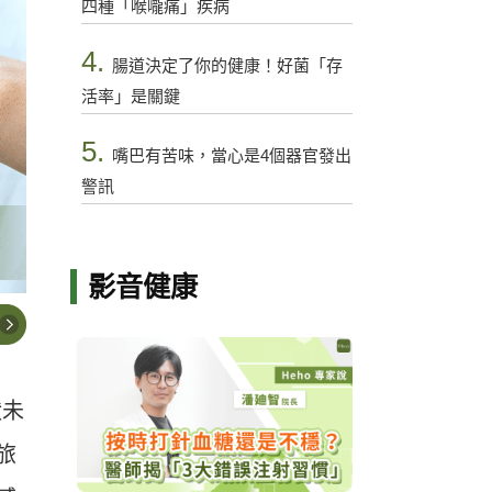
四種「喉嚨痛」疾病
4.
腸道決定了你的健康！好菌「存
活率」是關鍵
5.
嘴巴有苦味，當心是4個器官發出
警訊
影音健康
狀未
旅