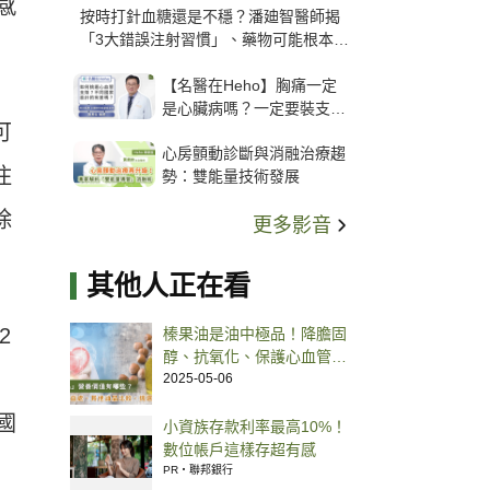
感
按時打針血糖還是不穩？潘廸智醫師揭
「3大錯誤注射習慣」、藥物可能根本沒
打進去
【名醫在Heho】胸痛一定
是心臟病嗎？一定要裝支
可
架？心臟科權威張其任主任
心房顫動診斷與消融治療趨
解析支架種類、風險與選擇
住
勢：雙能量技術發展
關鍵
除
更多影音
其他人正在看
2
榛果油是油中極品！降膽固
醇、抗氧化、保護心血管一
把罩
2025-05-06
國
小資族存款利率最高10%！
數位帳戶這樣存超有感
PR・聯邦銀行