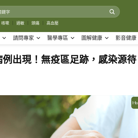
咳嗽
｜
過敏
｜
頭痛
｜
高血壓
請問專家
醫學專區
圖解健康
影音健康
病例出現！無疫區足跡，感染源待