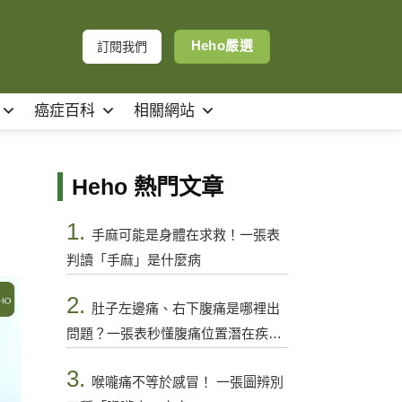
Heho嚴選
訂閱我們
癌症百科
相關網站
Heho 熱門文章
1.
手麻可能是身體在求救！一張表
判讀「手麻」是什麼病
2.
肚子左邊痛、右下腹痛是哪裡出
問題？一張表秒懂腹痛位置潛在疾病
與警訊
3.
喉嚨痛不等於感冒！ 一張圖辨別