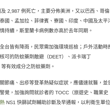
例及 2,987 例死亡，主要分佈美洲，又以巴西、哥
泰國、孟加拉、菲律賓、寮國、印度、中國及太平
情持續，斯里蘭卡病例數亦高於去年同期。
全台皆有降雨，民眾需加強環境巡檢；戶外活動時
核可的防蚊藥劑敵避（DEET）、派卡瑞丁
535）等有效成分之防蚊藥劑。
關節痛、出疹等登革熱疑似症狀，應儘速就醫，並
警覺，加強詢問就診者的 TOCC（旅遊史、職業史
熱
NS1 快篩試劑輔助診斷及早通報，以利衛生單