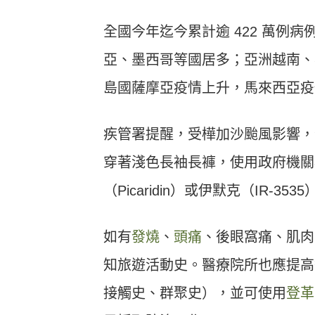
全國今年迄今累計逾 422 萬例病
亞、墨西哥等國居多；亞洲越南、
島國薩摩亞疫情上升，馬來西亞疫
疾管署提醒，受樺加沙颱風影響，
穿著淺色長袖長褲，使用政府機關
（Picaridin）或伊默克（IR-3
如有
發燒
、
頭痛
、後眼窩痛、肌肉
知旅遊活動史。醫療院所也應提高
接觸史、群聚史），並可使用
登革