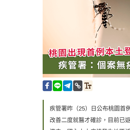
疾管署昨（25）日公布桃園首例本
改善二度就醫才確診，目前已