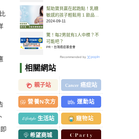
幫助寶貝贏在起跑點！乳糖
倫比
敏感的孩子輕鬆用 1 飲品替
換牛奶就能補好鈣
2024-09-11
洋
驚！每2男就有1人中標？不
可能吧？
PR・台灣癌症基金會
Recommended by
應
相關網站
親子站
癌症站
營養N次方
運動站
告
、
生活站
寵物站
位即
希望商城