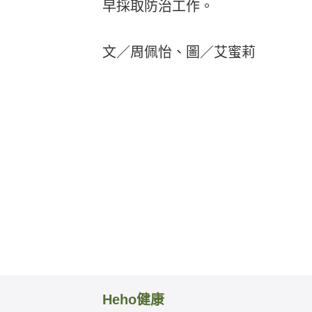
早採取防治工作。
文／周佩怡、圖／艾蜜莉
Heho健康