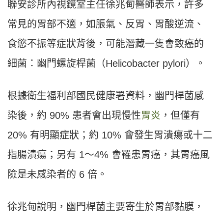
聯安診所內視鏡室主任徐兆甸醫師表示，許多
常見的胃部不適，如脹氣、反胃、胃酸逆流、
食慾不振等症狀背後，可能潛藏一隻會致癌的
細菌：幽門螺旋桿菌（Helicobacter pylori）。
根據衛生福利部國民健康署資料，幽門桿菌感
染後，約 90% 患者會出現慢性
胃炎
，但僅有
20% 有明顯症狀；約 10% 會發生胃潰瘍或十二
指腸潰瘍；另有 1〜4% 會罹患胃癌，其胃癌風
險是未感染者的 6 倍。
徐兆甸說明，幽門桿菌主要寄生於胃部黏膜，