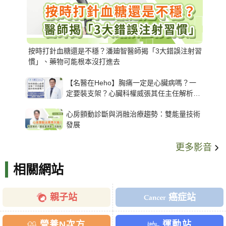
按時打針血糖還是不穩？潘廸智醫師揭「3大錯誤注射習
慣」、藥物可能根本沒打進去
【名醫在Heho】胸痛一定是心臟病嗎？一
定要裝支架？心臟科權威張其任主任解析支
架種類、風險與選擇關鍵
心房顫動診斷與消融治療趨勢：雙能量技術
發展
更多影音
相關網站
親子站
癌症站
營養N次方
運動站