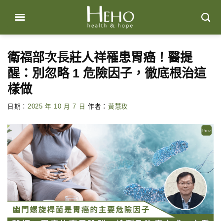
Skip
to
content
衛福部次長莊人祥罹患胃癌！醫提
醒：別忽略 1 危險因子，徹底根治這
樣做
日期：
2025 年 10 月 7 日
作者：
黃慧玫