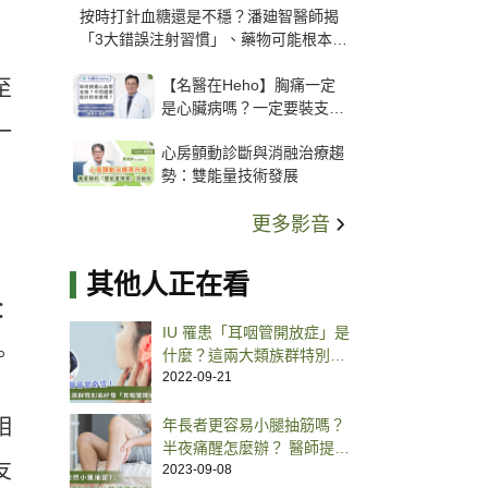
按時打針血糖還是不穩？潘廸智醫師揭
「3大錯誤注射習慣」、藥物可能根本沒
打進去
【名醫在Heho】胸痛一定
至
是心臟病嗎？一定要裝支
一
架？心臟科權威張其任主任
心房顫動診斷與消融治療趨
解析支架種類、風險與選擇
勢：雙能量技術發展
關鍵
更多影音
其他人正在看
：
IU 罹患「耳咽管開放症」是
。
什麼？這兩大類族群特別易
好發
2022-09-21
相
年長者更容易小腿抽筋嗎？
半夜痛醒怎麼辦？ 醫師提供
友
4 撇步讓你一夜好眠
2023-09-08