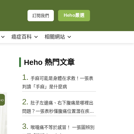
Heho嚴選
訂閱我們
癌症百科
相關網站
Heho 熱門文章
1.
手麻可能是身體在求救！一張表
判讀「手麻」是什麼病
2.
肚子左邊痛、右下腹痛是哪裡出
問題？一張表秒懂腹痛位置潛在疾病
與警訊
3.
喉嚨痛不等於感冒！ 一張圖辨別