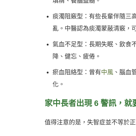
填精、養腦益髓。
痰濁阻竅型：有些長輩伴隨三
亂。中醫認為痰濁蒙蔽清竅，
氣血不足型：長期失眠、飲食
降、健忘、疲倦。
瘀血阻絡型：曾有
中風
、腦血
化。
家中長者出現 6 警訊，
值得注意的是，失智症並不等於正