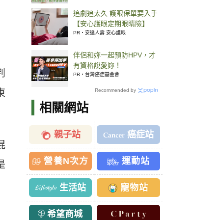
追劇追太久 護眼保單要入手
【安心護眼定期眼睛險】
PR・安達人壽 安心護眼
伴侶和妳一起預防HPV，才
有資格說愛妳！
判
PR・台灣癌症基金會
東
Recommended by
相關網站
親子站
癌症站
混
營養N次方
運動站
是
生活站
寵物站
希望商城