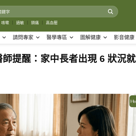
咳嗽
｜
過敏
｜
頭痛
｜
高血壓
請問專家
醫學專區
圖解健康
影音健康
師提醒：家中長者出現 6 狀況就