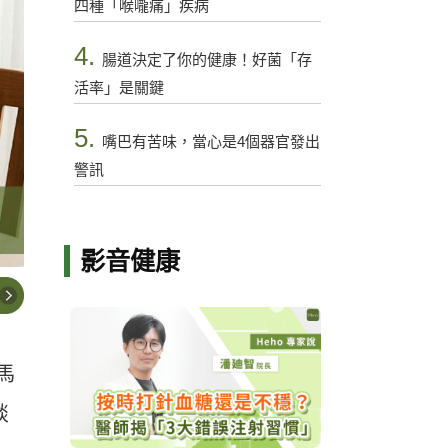
四種「喉嚨痛」疾病
4.
腸道決定了你的健康！好菌「存
活率」是關鍵
5.
嘴巴有苦味，當心是4個器官發出
警訊
影音健康
馬
談