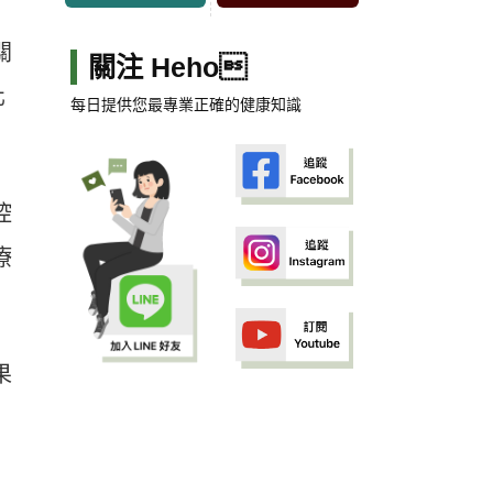
關
關注 Heho
化
每日提供您最專業正確的健康知識
控
療
果