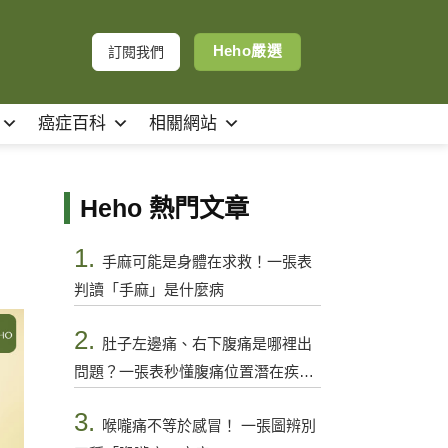
Heho嚴選
訂閱我們
癌症百科
相關網站
Heho 熱門文章
1.
手麻可能是身體在求救！一張表
判讀「手麻」是什麼病
2.
肚子左邊痛、右下腹痛是哪裡出
問題？一張表秒懂腹痛位置潛在疾病
與警訊
3.
喉嚨痛不等於感冒！ 一張圖辨別