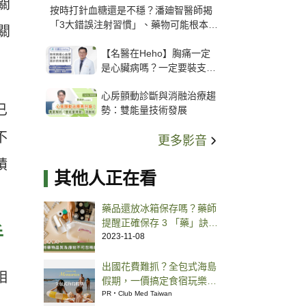
關
按時打針血糖還是不穩？潘廸智醫師揭
「3大錯誤注射習慣」、藥物可能根本沒
關
打進去
【名醫在Heho】胸痛一定
是心臟病嗎？一定要裝支
架？心臟科權威張其任主任
心房顫動診斷與消融治療趨
解析支架種類、風險與選擇
已
勢：雙能量技術發展
關鍵
不
更多影音
積
其他人正在看
藥品還放冰箱保存嗎？藥師
提醒正確保存 3 「藥」訣
手
慢箋用藥分裝藥盒應不超過
2023-11-08
一周藥量
出國花費難抓？全包式海島
相
假期，一價搞定食宿玩樂，
省錢更省心！
PR・Club Med Taiwan