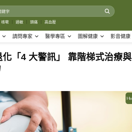
咳嗽
｜
過敏
｜
頭痛
｜
高血壓
請問專家
醫學專區
圖解健康
影音健康
化「4 大警訊」 靠階梯式治療與
力