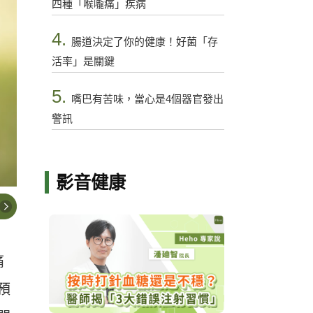
四種「喉嚨痛」疾病
4.
腸道決定了你的健康！好菌「存
活率」是關鍵
5.
嘴巴有苦味，當心是4個器官發出
警訊
影音健康
痛
預