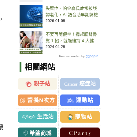
失智症、帕金森氏症常被誤
認老化，AI 語音助早期篩檢
，
2026-01-09
不要再隨便坐！撐起腰背臀
靠 1 招，就能維持 4 大健康
好處
2024-04-29
Recommended by
相關網站
親子站
癌症站
營養N次方
運動站
生活站
寵物站
樓
希望商城