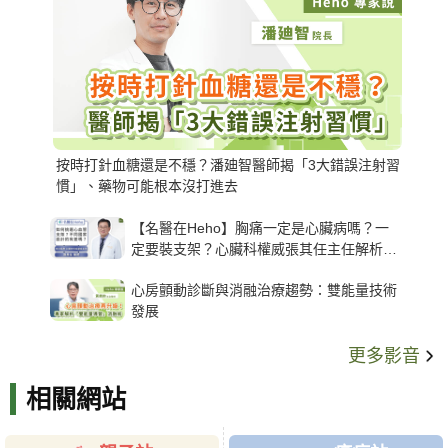
按時打針血糖還是不穩？潘廸智醫師揭「3大錯誤注射習
慣」、藥物可能根本沒打進去
【名醫在Heho】胸痛一定是心臟病嗎？一
定要裝支架？心臟科權威張其任主任解析支
架種類、風險與選擇關鍵
心房顫動診斷與消融治療趨勢：雙能量技術
發展
更多影音
相關網站