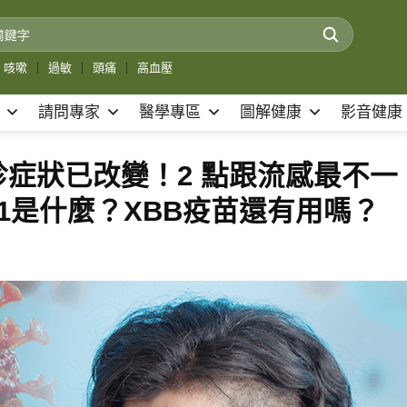
咳嗽
｜
過敏
｜
頭痛
｜
高血壓
請問專家
醫學專區
圖解健康
影音健康
症狀已改變！2 點跟流感最不一
.1是什麼？XBB疫苗還有用嗎？