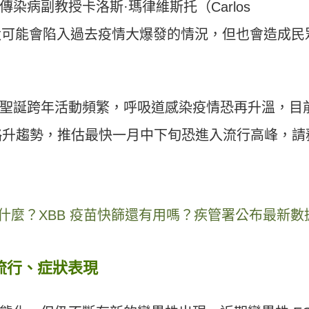
染病副教授卡洛斯·瑪律維斯托（Carlos
目前不太可能會陷入過去疫情大爆發的情況，但也會造成民
聖誕跨年活動頻繁，呼吸道感染疫情恐再升溫，目
情已有略升趨勢，推估最快一月中下旬恐進入流行高峰，請
 是什麼？XBB 疫苗快篩還有用嗎？疾管署公布最新數
6 流行、症狀表現