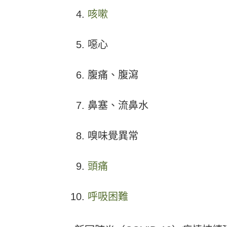
咳嗽
噁心
腹痛、腹瀉
鼻塞、流鼻水
嗅味覺異常
頭痛
呼吸困難