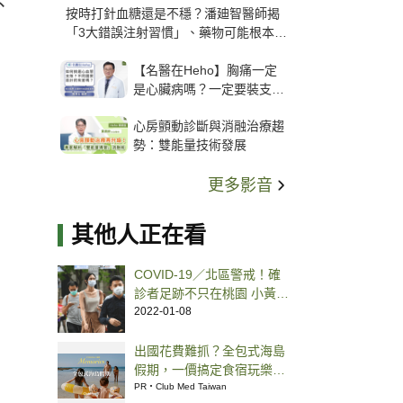
、
按時打針血糖還是不穩？潘廸智醫師揭
「3大錯誤注射習慣」、藥物可能根本沒
打進去
【名醫在Heho】胸痛一定
是心臟病嗎？一定要裝支
架？心臟科權威張其任主任
心房顫動診斷與消融治療趨
解析支架種類、風險與選擇
勢：雙能量技術發展
關鍵
更多影音
其他人正在看
COVID-19／北區警戒！確
診者足跡不只在桃園 小黃司
機曾到萬華、宜蘭
2022-01-08
出國花費難抓？全包式海島
假期，一價搞定食宿玩樂，
省錢更省心！
PR・Club Med Taiwan