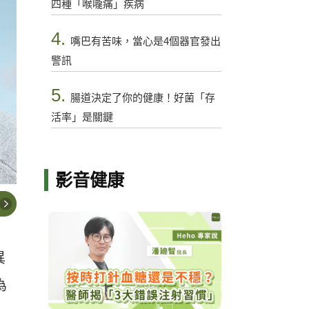
四種「喉嚨痛」疾病
4.
嘴巴有苦味，當心是4個器官發出
警訊
5.
腸道決定了你的健康！好菌「存
活率」是關鍵
影音健康
異
為