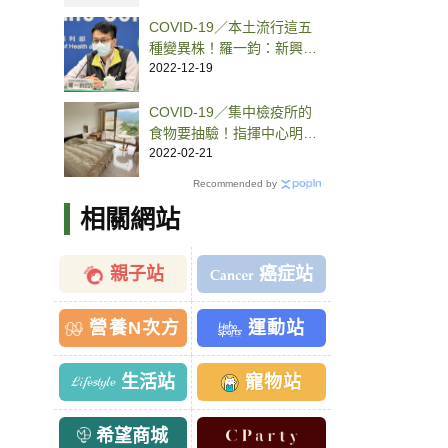
COVID-19／本土流行這五
種變異株！羅一鈞：新興變
異株沒有獨大
2022-12-19
COVID-19／集中檢疫所的
食物要抽驗！指揮中心明
定：8類危險物品禁送
2022-02-21
Recommended by
相關網站
親子站
癌症站
營養N次方
運動站
生活站
寵物站
希望商城