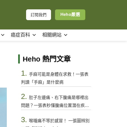
Heho嚴選
訂閱我們
癌症百科
相關網站
Heho 熱門文章
1.
手麻可能是身體在求救！一張表
判讀「手麻」是什麼病
2.
肚子左邊痛、右下腹痛是哪裡出
問題？一張表秒懂腹痛位置潛在疾病
與警訊
3.
喉嚨痛不等於感冒！ 一張圖辨別