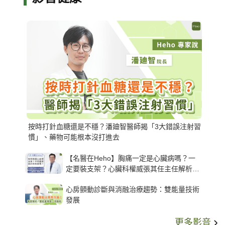
按時打針血糖還是不穩？潘廸智醫師揭「3大錯誤注射習
慣」、藥物可能根本沒打進去
【名醫在Heho】胸痛一定是心臟病嗎？一
定要裝支架？心臟科權威張其任主任解析支
架種類、風險與選擇關鍵
心房顫動診斷與消融治療趨勢：雙能量技術
發展
更多影音