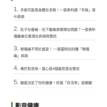
1.
手麻可能是身體在求救！一張表判讀「手麻」是
什麼病
2.
肚子左邊痛、右下腹痛是哪裡出問題？一張表秒
懂腹痛位置潛在疾病與警訊
3.
喉嚨痛不等於感冒！ 一張圖辨別四種「喉嚨
痛」疾病
4.
嘴巴有苦味，當心是4個器官發出警訊
5.
腸道決定了你的健康！好菌「存活率」是關鍵
影音健康