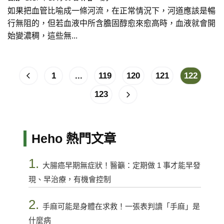
如果把血管比喻成一條河流，在正常情況下，河道應該是暢
行無阻的，但若血液中所含膽固醇愈來愈高時，血液就會開
始變濃稠，這些無...
1
...
119
120
121
122
123
Heho 熱門文章
1.
大腸癌早期無症狀！醫籲：定期做 1 事才能早發
現、早治療，有機會控制
2.
手麻可能是身體在求救！一張表判讀「手麻」是
什麼病