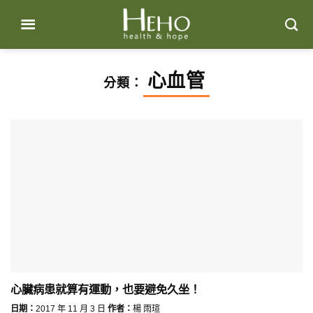
Skip
to
content
心血管
分類：
心臟病患就算有運動，也要避免久坐！
日期：
2017 年 11 月 3 日
作者：
楊 雨瑄