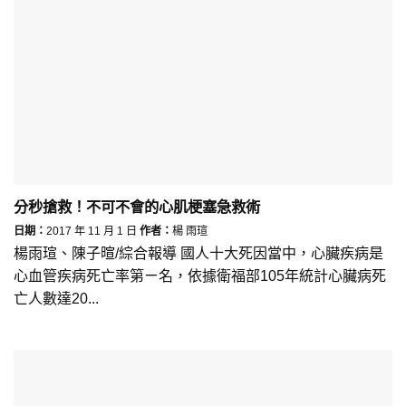
分秒搶救！不可不會的心肌梗塞急救術
日期：
2017 年 11 月 1 日
作者：
楊 雨瑄
楊雨瑄、陳子暄/綜合報導 國人十大死因當中，心臟疾病是
心血管疾病死亡率第ㄧ名，依據衛福部105年統計心臟病死
亡人數達20...