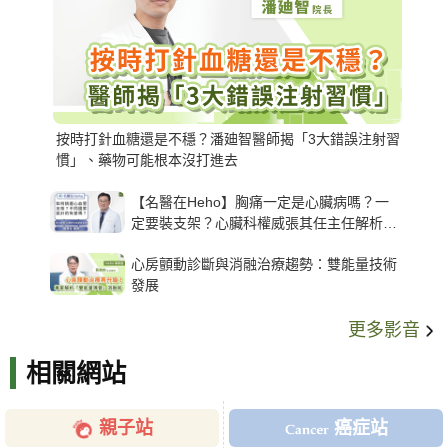
按時打針血糖還是不穩？潘廸智醫師揭「3大錯誤注射習
慣」、藥物可能根本沒打進去
【名醫在Heho】胸痛一定是心臟病嗎？一
定要裝支架？心臟科權威張其任主任解析支
架種類、風險與選擇關鍵
心房顫動診斷與消融治療趨勢：雙能量技術
發展
更多影音
相關網站
親子站
癌症站