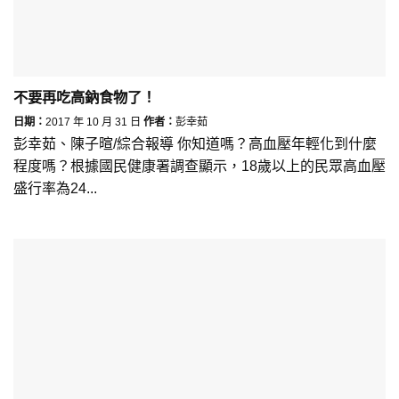
不要再吃高鈉食物了！
日期：
2017 年 10 月 31 日
作者：
彭幸茹
彭幸茹、陳子暄/綜合報導 你知道嗎？高血壓年輕化到什麼
程度嗎？根據國民健康署調查顯示，18歲以上的民眾高血壓
盛行率為24...