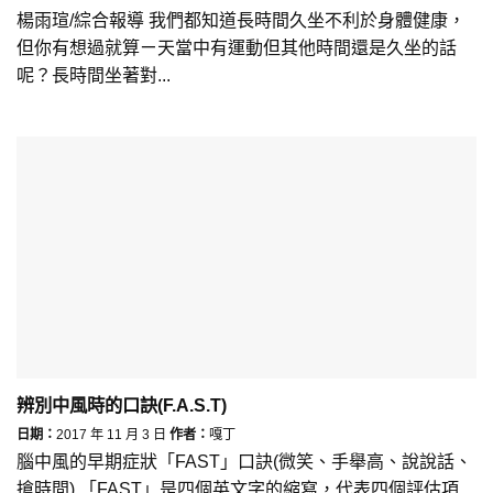
楊雨瑄/綜合報導 我們都知道長時間久坐不利於身體健康，
但你有想過就算ㄧ天當中有運動但其他時間還是久坐的話
呢？長時間坐著對...
辨別中風時的口訣(F.A.S.T)
日期：
2017 年 11 月 3 日
作者：
嘎丁
腦中風的早期症狀「FAST」口訣(微笑、手舉高、說說話、
搶時間) 「FAST」是四個英文字的縮寫，代表四個評估項