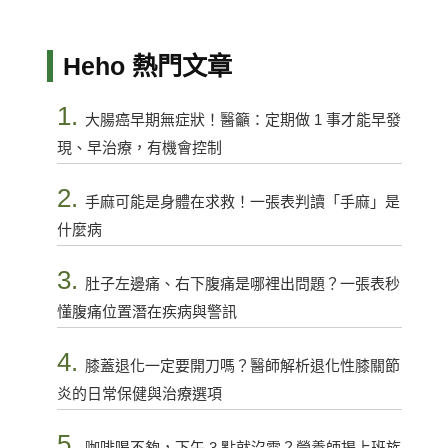
Heho 熱門文章
1.
大腸癌早期無症狀！醫籲：定期做 1 事才能早發
現、早治療，有機會控制
2.
手麻可能是身體在求救！一張表判讀「手麻」是
什麼病
3.
肚子左邊痛、右下腹痛是哪裡出問題？一張表秒
懂腹痛位置潛在疾病與警訊
4.
膝蓋退化一定要開刀嗎？醫師解析退化性膝關節
炎的日常保健與治療選項
5.
咖啡喝不夠，下午 3 點就沒電？營養師揭上班族