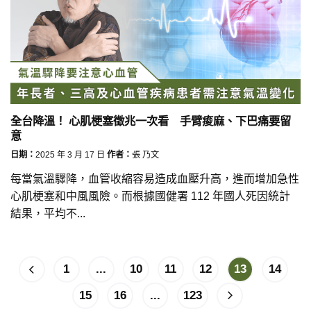
全台降溫！ 心肌梗塞徵兆一次看 手臂痠麻、下巴痛要留
意
日期：
2025 年 3 月 17 日
作者：
張 乃文
每當氣溫驟降，血管收縮容易造成血壓升高，進而增加急性
心肌梗塞和中風風險。而根據國健署 112 年國人死因統計
結果，平均不...
1
...
10
11
12
13
14
15
16
...
123