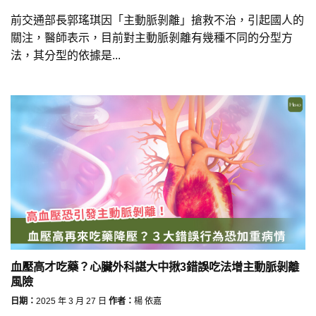
前交通部長郭瑤琪因「主動脈剝離」搶救不治，引起國人的
關注，醫師表示，目前對主動脈剝離有幾種不同的分型方
法，其分型的依據是...
血壓高才吃藥？心臟外科諶大中揪3錯誤吃法增主動脈剝離
風險
日期：
2025 年 3 月 27 日
作者：
楊 依嘉