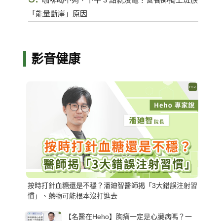
「能量斷崖」原因
影音健康
按時打針血糖還是不穩？潘廸智醫師揭「3大錯誤注射習
慣」、藥物可能根本沒打進去
【名醫在Heho】胸痛一定是心臟病嗎？一