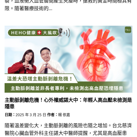
裂，血液衝入血管層間產生夾層時，搶救的黃金時間極其有
限。隨著醫療技術的...
主動脈剝離危機！心外權威諶大中：年輕人高血壓未檢測是
隱患
日期：
2025 年 3 月 25 日
作者：
楊 依嘉
隨著溫差變化大，主動脈剝離的風險也隨之增加。台北慈濟
醫院心臟血管外科主任諶大中醫師提醒，尤其是高血壓患