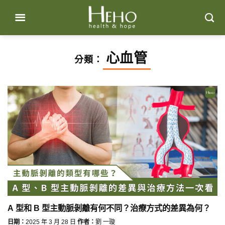
Skip
to
content
心血管
分類：
A 型和 B 型主動脈剝離有何不同？治療方式的差異為何？
日期：
2025 年 3 月 28 日
作者：
劉 一璇