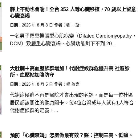
靜止不動也會喘！全台 352 人等心臟移植，70 歲以上留意
心臟衰竭
日期：
2025 年 8 月 8 日
作者：
劉 一璇
一名男子罹患擴張型心肌病變（Dilated Cardiomyopathy，
DCM）致嚴重心臟衰竭，心臟功能剩下不到 20...
大肚腩＋高血壓族群增加！代謝症候群危機升高 社區診
所、血壓站加強防守
日期：
2025 年 8 月 5 日
作者：
楊 依嘉
代謝症候群不再是醫院才會出現的名詞，而是每一位社區
居民都該關注的健康關卡。每4位台灣成年人就有1人符合
代謝症候群的定義，...
預防「心臟衰竭」怎麼做最有效？醫：控制三高、低鹽、