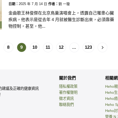
日期：
2025 年 7 月 14 日
作者：
劉 一璇
金曲歌王林俊傑在北京鳥巢演唱會上，透露自己罹患心臟
疾病，他表示是從去年 4 月就被醫生診斷出來，必須靠藥
物控制，甚至，他...
8
9
10
11
12
...
123
關於我們
相關網
隱私權政策
Heho
的建議及正確的健康資訊
著作權聲明
Heho
！
徵才資訊
Heho
聯絡我們
Heho S
Heho
營養 N