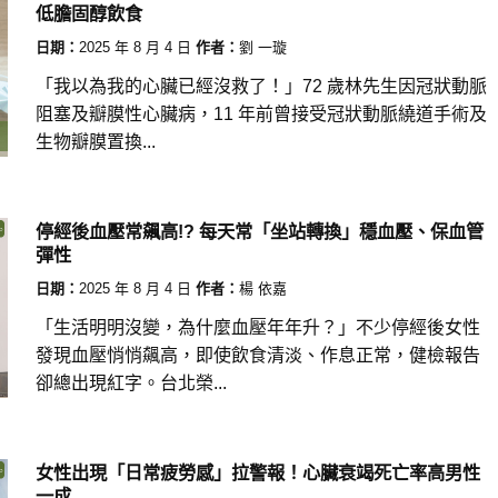
低膽固醇飲食
日期：
2025 年 8 月 4 日
作者：
劉 一璇
「我以為我的心臟已經沒救了！」72 歲林先生因冠狀動脈
阻塞及瓣膜性心臟病，11 年前曾接受冠狀動脈繞道手術及
生物瓣膜置換...
停經後血壓常飆高!? 每天常「坐站轉換」穩血壓、保血管
彈性
日期：
2025 年 8 月 4 日
作者：
楊 依嘉
「生活明明沒變，為什麼血壓年年升？」不少停經後女性
發現血壓悄悄飆高，即使飲食清淡、作息正常，健檢報告
卻總出現紅字。台北榮...
女性出現「日常疲勞感」拉警報！心臟衰竭死亡率高男性
一成