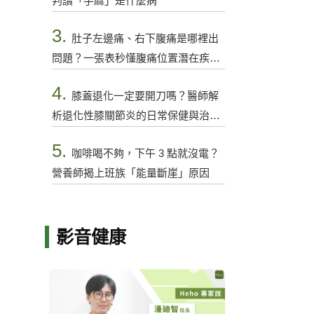
判讀「手麻」是什麼病
3.
肚子左邊痛、右下腹痛是哪裡出
問題？一張表秒懂腹痛位置潛在疾病
與警訊
4.
膝蓋退化一定要開刀嗎？醫師解
析退化性膝關節炎的日常保健與治療
選項
5.
咖啡喝不夠，下午 3 點就沒電？
營養師揭上班族「能量斷崖」原因
影音健康