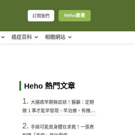
Heho嚴選
訂閱我們
癌症百科
相關網站
Heho 熱門文章
1.
大腸癌早期無症狀！醫籲：定期
做 1 事才能早發現、早治療，有機會
控制
2.
手麻可能是身體在求救！一張表