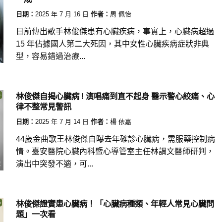
日期：
2025 年 7 月 16 日
作者：
周 佩怡
日前傳出歌手林俊傑患有心臟疾病，事實上，心臟病超過
15 年佔據國人第二大死因，其中女性心臟疾病症狀非典
型，容易錯過治療...
林俊傑自揭心臟病 ! 演唱痛到直不起身 醫示警心絞痛、心
律不整常見警訊
日期：
2025 年 7 月 14 日
作者：
楊 依嘉
44歲金曲歌王林俊傑自曝去年確診心臟病，需服藥控制病
情。臺安醫院心臟內科暨心導管室主任林謂文醫師研判，
演出中突發不適，可...
林俊傑證實患心臟病！「心臟病種類、年輕人常見心臟問
題」一次看