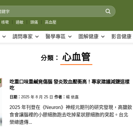
咳嗽
｜
過敏
｜
頭痛
｜
高血壓
請問專家
醫學專區
圖解健康
影音健康
心血管
分類：
吃重口味重鹹竟傷腦 發炎致血壓衝高！專家建議減鹽這樣
吃
日期：
2025 年 8 月 25 日
作者：
楊 依嘉
2025 年刊登在《Neuron》神經元期刊的研究發現，高鹽飲
食會讓腦裡的小膠細胞跑去吃掉星狀膠細胞的突起。台北
榮總遺傳...