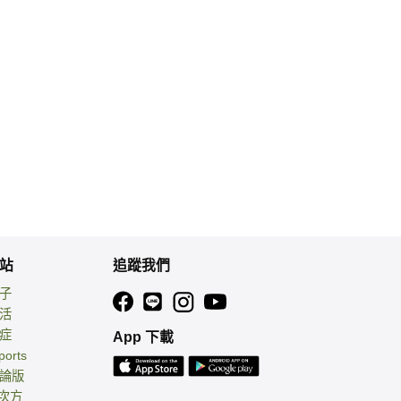
站
追蹤我們
親子
生活
癌症
App 下載
ports
討論版
 次方