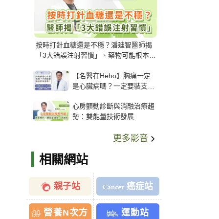
按時打針血糖還是不穩？潘廸智醫師揭
「3大錯誤注射習慣」、藥物可能根本沒
打進去
【名醫在Heho】胸痛一定
是心臟病嗎？一定要裝支
架？心臟科權威張其任主任
心房顫動診斷與消融治療趨
解析支架種類、風險與選擇
勢：雙能量技術發展
關鍵
更多影音
相關網站
親子站
癌症站
營養N次方
運動站