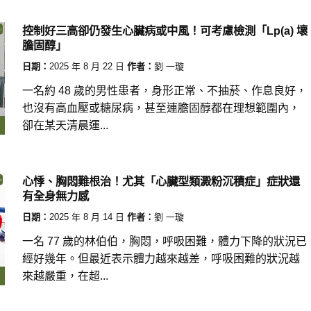
控制好三高卻仍發生心臟病或中風！可考慮檢測「Lp(a) 壞
膽固醇」
日期：
2025 年 8 月 22 日
作者：
劉 一璇
一名約 48 歲的男性患者，身形正常、不抽菸、作息良好，
也沒有高血壓或糖尿病，甚至連膽固醇都在理想範圍內，
卻在某天清晨運...
心悸、胸悶難根治！尤其「心臟型類澱粉沉積症」症狀還
有全身無力感
日期：
2025 年 8 月 14 日
作者：
劉 一璇
一名 77 歲的林伯伯，胸悶，呼吸困難，體力下降的狀況已
經好幾年。但最近表示體力越來越差，呼吸困難的狀況越
來越嚴重，在超...