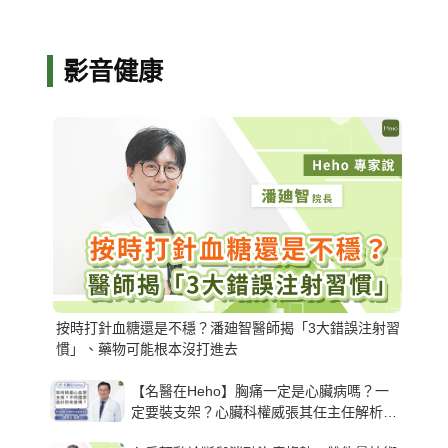
影音健康
按時打針血糖還是不穩？潘廸智醫師揭「3大錯誤注射習
慣」、藥物可能根本沒打進去
【名醫在Heho】胸痛一定是心臟病嗎？一
定要裝支架？心臟科權威張其任主任解析支
架種類、風險與選擇關鍵