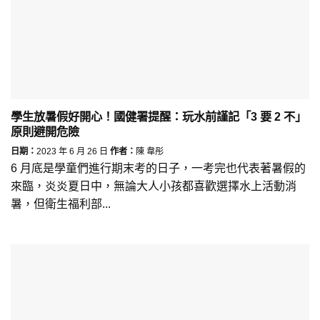
學生放暑假好開心！國健署提醒：玩水前謹記「3 要 2 不」
原則避開危險
日期：
2023 年 6 月 26 日
作者：
陳 韋彤
6 月底是學童們進行期末考的日子，一考完也代表著暑假的
來臨，炎炎夏日中，無論大人小孩都喜歡選擇水上活動消
暑，但衛生福利部...