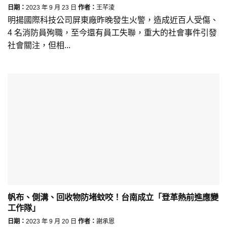
日期：
2023 年 9 月 23 日
作者：
王芊淩
明揚國際科技公司屏東廠昨晚發生火警，造成近百人受傷、
4 名消防員殉職，至今還有員工失聯，重大的社會事件引發
社會關注，但相...
帆布、側溝、回收物防堵蚊咬！台南成立「登革熱前進應變
工作隊」
日期：
2023 年 9 月 20 日
作者：
謝承恩