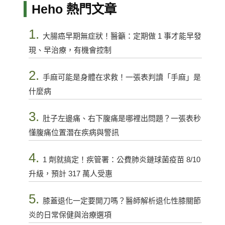
Heho 熱門文章
1.
大腸癌早期無症狀！醫籲：定期做 1 事才能早發
現、早治療，有機會控制
2.
手麻可能是身體在求救！一張表判讀「手麻」是
什麼病
3.
肚子左邊痛、右下腹痛是哪裡出問題？一張表秒
懂腹痛位置潛在疾病與警訊
4.
1 劑就搞定！疾管署：公費肺炎鏈球菌疫苗 8/10
升級，預計 317 萬人受惠
5.
膝蓋退化一定要開刀嗎？醫師解析退化性膝關節
炎的日常保健與治療選項