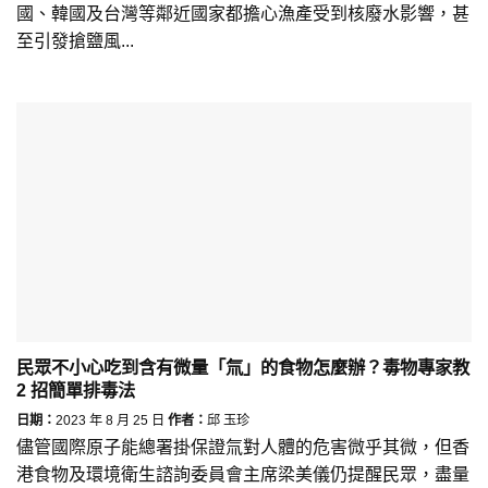
國、韓國及台灣等鄰近國家都擔心漁產受到核廢水影響，甚
至引發搶鹽風...
民眾不小心吃到含有微量「氚」的食物怎麼辦？毒物專家教
2 招簡單排毒法
日期：
2023 年 8 月 25 日
作者：
邱 玉珍
儘管國際原子能總署掛保證氚對人體的危害微乎其微，但香
港食物及環境衛生諮詢委員會主席梁美儀仍提醒民眾，盡量