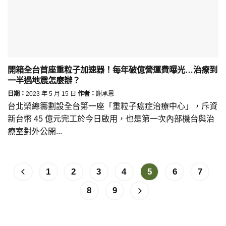
開箱全台首座重粒子加速器！每年破億營運費曝光…治療到
一半遇地震怎麼辦？
日期：
2023 年 5 月 15 日
作者：
謝承恩
台北榮總籌劃設全台第一座「重粒子癌症治療中心」，斥資
新台幣 45 億元完工於今日啟用，也是第一次內部機台與治
療室對外公開...
1
2
3
4
5
6
7
8
9