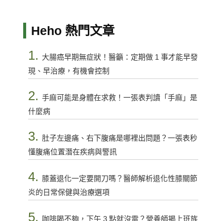
Heho 熱門文章
1.
大腸癌早期無症狀！醫籲：定期做 1 事才能早發
現、早治療，有機會控制
2.
手麻可能是身體在求救！一張表判讀「手麻」是
什麼病
3.
肚子左邊痛、右下腹痛是哪裡出問題？一張表秒
懂腹痛位置潛在疾病與警訊
4.
膝蓋退化一定要開刀嗎？醫師解析退化性膝關節
炎的日常保健與治療選項
5.
咖啡喝不夠，下午 3 點就沒電？營養師揭上班族