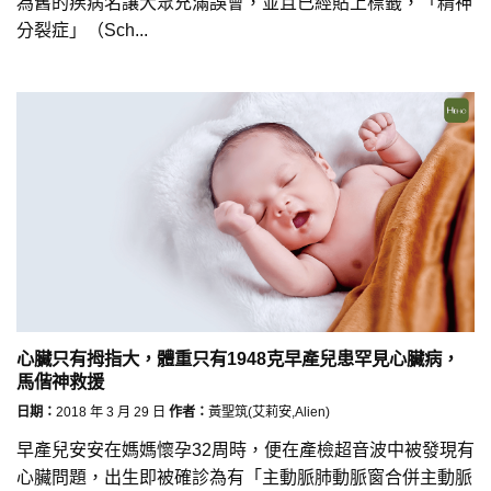
為舊的疾病名讓大眾充滿誤會，並且已經貼上標籤，「精神
分裂症」（Sch...
心臟只有拇指大，體重只有1948克早產兒患罕見心臟病，
馬偕神救援
日期：
2018 年 3 月 29 日
作者：
黃聖筑(艾莉安,Alien)
早產兒安安在媽媽懷孕32周時，便在產檢超音波中被發現有
心臟問題，出生即被確診為有「主動脈肺動脈窗合併主動脈