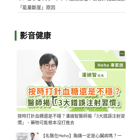
「能量斷崖」原因
影音健康
按時打針血糖還是不穩？潘廸智醫師揭「3大錯誤注射習
慣」、藥物可能根本沒打進去
【名醫在Heho】胸痛一定是心臟病嗎？一