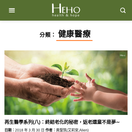
Skip
to
content
健康醫療
分類：
再生醫學系列(八)：終結老化的秘密，返老還童不是夢∼
日期：
2018 年 3 月 30 日
作者：
黃聖筑(艾莉安,Alien)