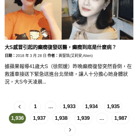
大S感冒引起的癲癇復發送醫，癲癇到底是什麼病？
日期：
2018 年 3 月 28 日
作者：
黃聖筑(艾莉安,Alien)
據蘋果報導41歲大S（徐熙媛）昨晚癲癇復發突然昏倒，在
救護車接送下緊急送進台北榮總，讓人十分擔心她身體狀
況，大S今天凌晨...
1
...
1,933
1,934
1,935
1,936
1,937
1,938
1,939
...
1,987