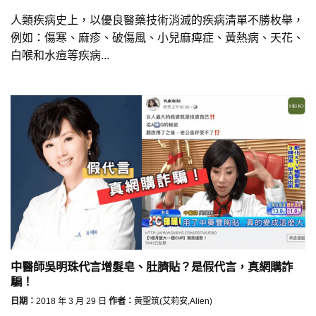
人類疾病史上，以優良醫藥技術消滅的疾病清單不勝枚舉，
例如：傷寒、麻疹、破傷風、小兒麻痺症、黃熱病、天花、
白喉和水痘等疾病...
中醫師吳明珠代言增髮皂、肚臍貼？是假代言，真網購詐
騙！
日期：
2018 年 3 月 29 日
作者：
黃聖筑(艾莉安,Alien)