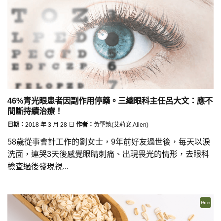
46%青光眼患者因副作用停藥。三總眼科主任呂大文：應不
間斷持續治療！
日期：
2018 年 3 月 28 日
作者：
黃聖筑(艾莉安,Alien)
58歲從事會計工作的劉女士，9年前好友過世後，每天以淚
洗面，連哭3天後感覺眼睛刺痛、出現畏光的情形，去眼科
檢查過後發現視...