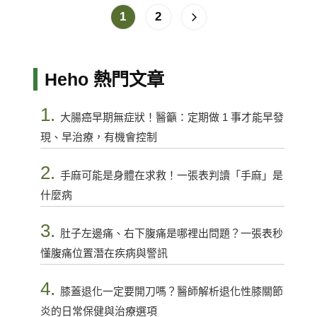
1
2
Heho 熱門文章
1.
大腸癌早期無症狀！醫籲：定期做 1 事才能早發
現、早治療，有機會控制
2.
手麻可能是身體在求救！一張表判讀「手麻」是
什麼病
3.
肚子左邊痛、右下腹痛是哪裡出問題？一張表秒
懂腹痛位置潛在疾病與警訊
4.
膝蓋退化一定要開刀嗎？醫師解析退化性膝關節
炎的日常保健與治療選項