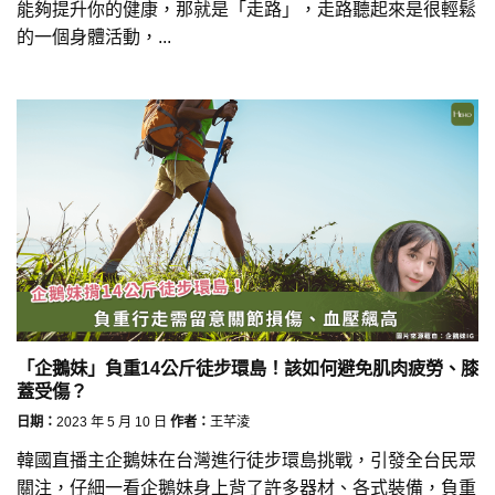
能夠提升你的健康，那就是「走路」，走路聽起來是很輕鬆
的一個身體活動，...
「企鵝妹」負重14公斤徒步環島！該如何避免肌肉疲勞、膝
蓋受傷？
日期：
2023 年 5 月 10 日
作者：
王芊淩
韓國直播主企鵝妹在台灣進行徒步環島挑戰，引發全台民眾
關注，仔細一看企鵝妹身上背了許多器材、各式裝備，負重