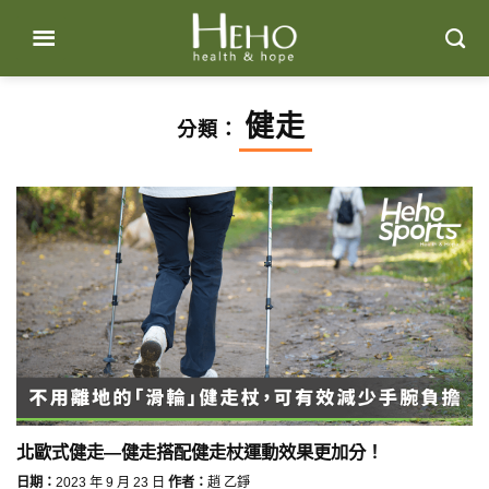
Skip
to
content
健走
分類：
北歐式健走—健走搭配健走杖運動效果更加分！
日期：
2023 年 9 月 23 日
作者：
趙 乙錚