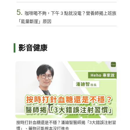
5.
咖啡喝不夠，下午 3 點就沒電？營養師揭上班族
「能量斷崖」原因
影音健康
按時打針血糖還是不穩？潘廸智醫師揭「3大錯誤注射習
慣」、藥物可能根本沒打進去