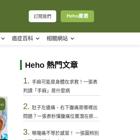
Heho嚴選
訂閱我們
癌症百科
相關網站
Heho 熱門文章
1.
手麻可能是身體在求救！一張表
判讀「手麻」是什麼病
2.
肚子左邊痛、右下腹痛是哪裡出
問題？一張表秒懂腹痛位置潛在疾病
與警訊
3.
喉嚨痛不等於感冒！ 一張圖辨別