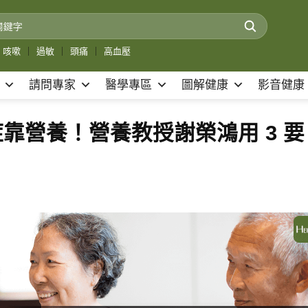
咳嗽
｜
過敏
｜
頭痛
｜
高血壓
請問專家
醫學專區
圖解健康
影音健康
症靠營養！營養教授謝榮鴻用 3 要