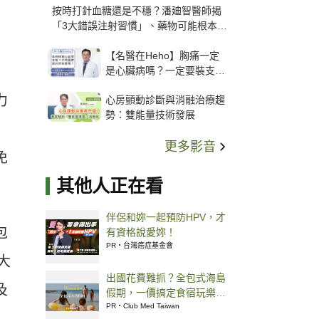
按時打針血糖還是不穩？潘廸智醫師揭
「3大錯誤注射習慣」、藥物可能根本沒
打進去
【名醫在Heho】胸痛一定
是心臟病嗎？一定要裝支
架？心臟科權威張其任主任
力
心房顫動診斷與消融治療趨
解析支架種類、風險與選擇
勢：雙能量技術發展
關鍵
更多影音
免
其他人正在看
伴侶和妳一起預防HPV，才
包
有資格說愛妳！
PR・台灣癌症基金會
大
出國花費難抓？全包式海島
及
假期，一價搞定食宿玩樂，
省錢更省心！
PR・Club Med Taiwan