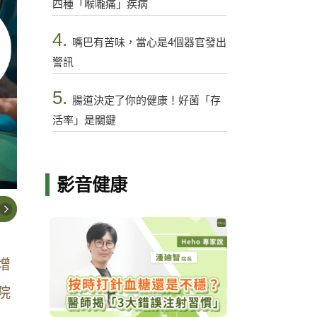
四種「喉嚨痛」疾病
4.
嘴巴有苦味，當心是4個器官發出
警訊
5.
腸道決定了你的健康！好菌「存
活率」是關鍵
影音健康
增
院