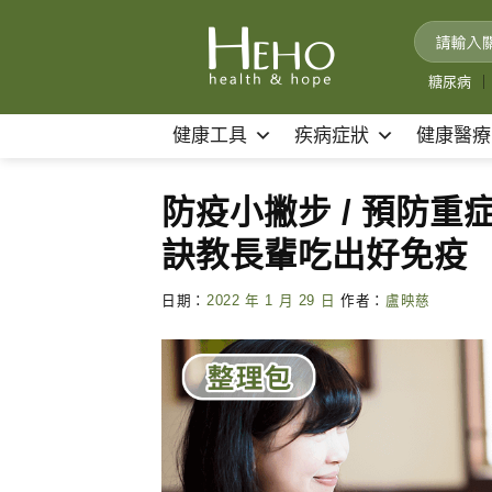
Skip
to
content
糖尿病
｜
健康工具
疾病症狀
健康醫療
防疫小撇步 / 預防重
訣教長輩吃出好免疫
日期：
2022 年 1 月 29 日
作者：
盧映慈