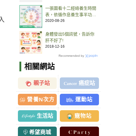
一張圖看十二經絡養生時間
表，依循作息養生事半功
入
倍！
2020-08-26
身體發出5個訊號，告訴你
肝不好了!
2018-12-16
Recommended by
相關網站
親子站
癌症站
營養N次方
運動站
生活站
寵物站
希望商城