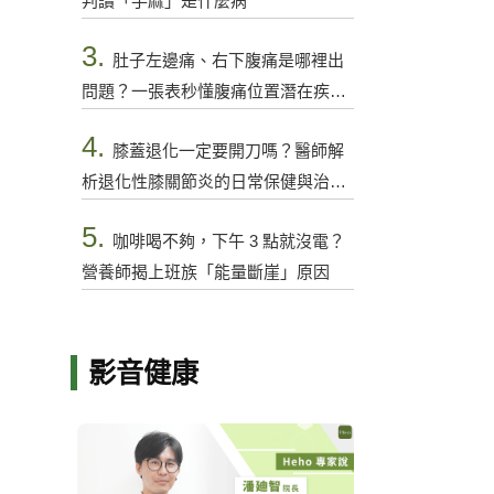
判讀「手麻」是什麼病
3.
肚子左邊痛、右下腹痛是哪裡出
問題？一張表秒懂腹痛位置潛在疾病
與警訊
4.
膝蓋退化一定要開刀嗎？醫師解
析退化性膝關節炎的日常保健與治療
選項
5.
咖啡喝不夠，下午 3 點就沒電？
營養師揭上班族「能量斷崖」原因
影音健康