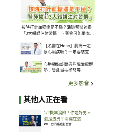
按時打針血糖還是不穩？潘廸智醫師揭
「3大錯誤注射習慣」、藥物可能根本沒
打進去
【名醫在Heho】胸痛一定
是心臟病嗎？一定要裝支
架？心臟科權威張其任主任
心房顫動診斷與消融治療趨
解析支架種類、風險與選擇
勢：雙能量技術發展
關鍵
更多影音
其他人正在看
1/2機率淪陷！你是好男人
還是渣男？關鍵在這
PR・台灣癌症基金會