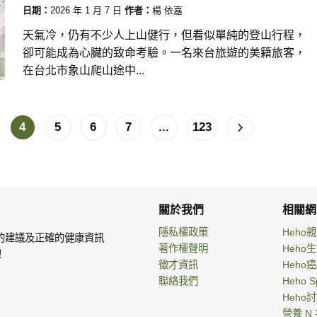
日期：
2026 年 1 月 7 日
作者：
楊 依嘉
天氣冷，仍有不少人上山健行，但看似單純的登山行程，
卻可能成為心臟的致命考驗。一名來台旅遊的美籍旅客，
在台北市象山爬山途中...
4
5
6
7
...
123
關於我們
相關網
隱私權政策
Heho
的建議及正確的健康資訊
著作權聲明
Heho
！
徵才資訊
Heho
聯絡我們
Heho S
Heho
營養 N