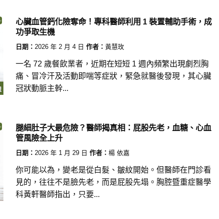
心臟血管鈣化險奪命！專科醫師利用 1 裝置輔助手術，成
功爭取生機
日期：
2026 年 2 月 4 日
作者：
黃慧玫
一名 72 歲餐飲業者，近期在短短 1 週內頻繁出現劇烈胸
痛、冒冷汗及活動即喘等症狀，緊急就醫後發現，其心臟
冠狀動脈主幹...
腿細肚子大最危險？醫師揭真相：屁股先老，血糖、心血
管風險全上升
日期：
2026 年 1 月 29 日
作者：
楊 依嘉
你可能以為，變老是從白髮、皺紋開始。但醫師在門診看
見的，往往不是臉先老，而是屁股先塌。胸腔暨重症醫學
科黃軒醫師指出，只要...