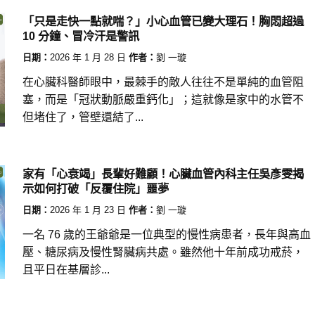
「只是走快一點就喘？」小心血管已變大理石！胸悶超過
10 分鐘、冒冷汗是警訊
日期：
2026 年 1 月 28 日
作者：
劉 一璇
在心臟科醫師眼中，最棘手的敵人往往不是單純的血管阻
塞，而是「冠狀動脈嚴重鈣化」；這就像是家中的水管不
但堵住了，管壁還結了...
家有「心衰竭」長輩好難顧！心臟血管內科主任吳彥雯揭
示如何打破「反覆住院」噩夢
日期：
2026 年 1 月 23 日
作者：
劉 一璇
一名 76 歲的王爺爺是一位典型的慢性病患者，長年與高血
壓、糖尿病及慢性腎臟病共處。雖然他十年前成功戒菸，
且平日在基層診...