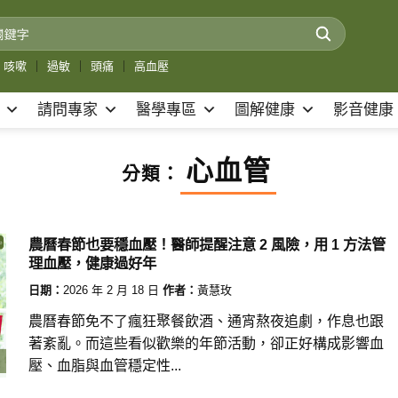
咳嗽
｜
過敏
｜
頭痛
｜
高血壓
請問專家
醫學專區
圖解健康
影音健康
心血管
分類：
農曆春節也要穩血壓！醫師提醒注意 2 風險，用 1 方法管
理血壓，健康過好年
日期：
2026 年 2 月 18 日
作者：
黃慧玫
農曆春節免不了瘋狂聚餐飲酒、通宵熬夜追劇，作息也跟
著紊亂。而這些看似歡樂的年節活動，卻正好構成影響血
壓、血脂與血管穩定性...