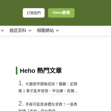
Heho嚴選
訂閱我們
癌症百科
相關網站
Heho 熱門文章
1.
大腸癌早期無症狀！醫籲：定期
做 1 事才能早發現、早治療，有機會
控制
2.
手麻可能是身體在求救！一張表