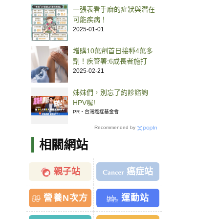
一張表看手麻的症狀與潛在
可能疾病！
2025-01-01
增購10萬劑首日接種4萬多
劑！疾管署:6成長者施打
2025-02-21
姊妹們，別忘了約診諮詢
HPV喔!
PR・台灣癌症基金會
Recommended by
相關網站
親子站
癌症站
營養N次方
運動站