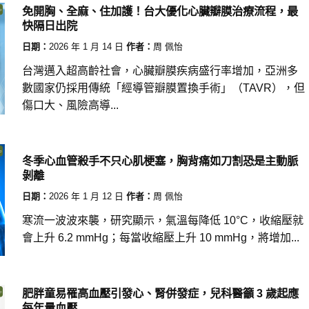
免開胸、全麻、住加護！台大優化心臟瓣膜治療流程，最
快隔日出院
日期：
2026 年 1 月 14 日
作者：
周 佩怡
台灣邁入超高齡社會，心臟瓣膜疾病盛行率增加，亞洲多
數國家仍採用傳統「經導管瓣膜置換手術」（TAVR），但
傷口大、風險高導...
冬季心血管殺手不只心肌梗塞，胸背痛如刀割恐是主動脈
剝離
日期：
2026 年 1 月 12 日
作者：
周 佩怡
寒流一波波來襲，研究顯示，氣溫每降低 10°C，收縮壓就
會上升 6.2 mmHg；每當收縮壓上升 10 mmHg，將增加...
肥胖童易罹高血壓引發心、腎併發症，兒科醫籲 3 歲起應
每年量血壓