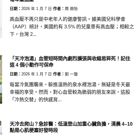
日期：
2026 年 1 月 7 日
作者：
周 佩怡
高血壓不再只是中老年人的健康警訊。據美國兒科學會
（AAP）統計，美國約有 3.5% 的兒童患有高血壓；相較之
下，台灣 2...
「天冷泡湯」血管短時間內劇烈擴張與收縮易猝死！記住
這 4 個小動作可保命
日期：
2026 年 1 月 7 日
作者：
劉 一璇
每當冷氣團襲來，躲進溫熱的泉水裡泡湯，無疑是冬天最
幸福的享受。然而，對心血管較為脆弱的朋友來說，這股
「冷熱交替」的快感背...
天冷去爬山？急診醫：低溫登山加重心臟負擔，清晨 4–10
點是心肌梗塞好發時段