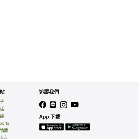
站
追蹤我們
親子
生活
癌症
App 下載
ports
討論版
 次方