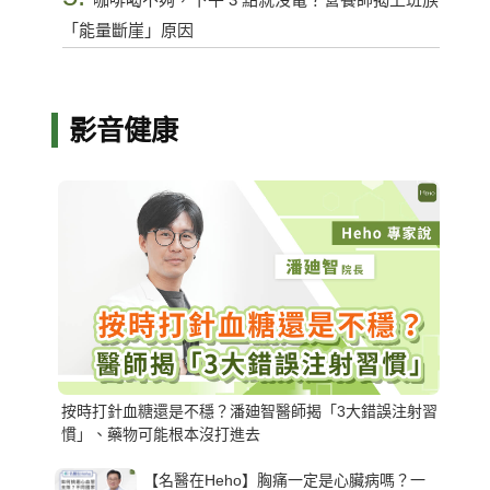
「能量斷崖」原因
影音健康
按時打針血糖還是不穩？潘廸智醫師揭「3大錯誤注射習
慣」、藥物可能根本沒打進去
【名醫在Heho】胸痛一定是心臟病嗎？一