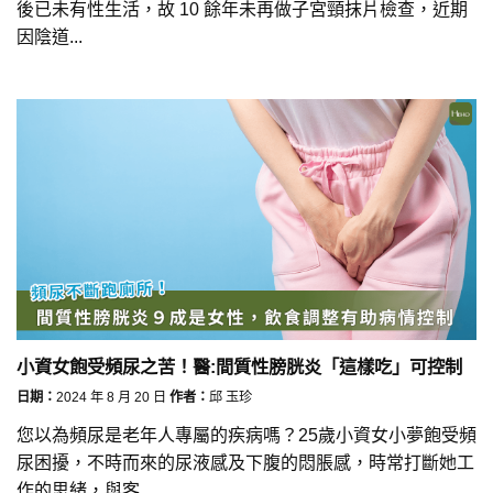
後已未有性生活，故 10 餘年未再做子宮頸抹片檢查，近期
因陰道...
小資女飽受頻尿之苦！醫:間質性膀胱炎「這樣吃」可控制
日期：
2024 年 8 月 20 日
作者：
邱 玉珍
您以為頻尿是老年人專屬的疾病嗎？25歲小資女小夢飽受頻
尿困擾，不時而來的尿液感及下腹的悶脹感，時常打斷她工
作的思緒，與客...