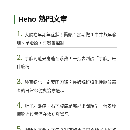
Heho 熱門文章
1.
大腸癌早期無症狀！醫籲：定期做 1 事才能早發
現、早治療，有機會控制
2.
手麻可能是身體在求救！一張表判讀「手麻」是
什麼病
3.
膝蓋退化一定要開刀嗎？醫師解析退化性膝關節
炎的日常保健與治療選項
4.
肚子左邊痛、右下腹痛是哪裡出問題？一張表秒
懂腹痛位置潛在疾病與警訊
5.
咖啡喝不夠，下午 3 點就沒電？營養師揭上班族