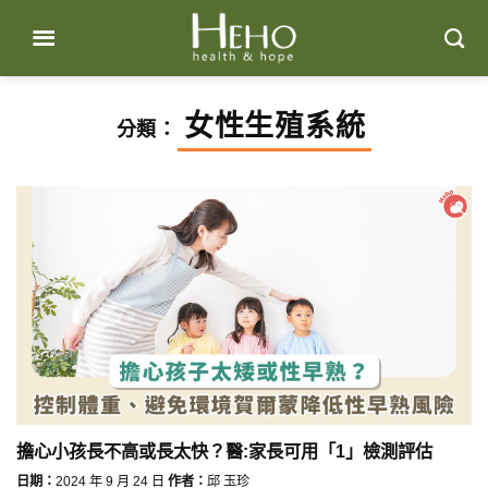
Skip
to
content
女性生殖系統
分類：
擔心小孩長不高或長太快？醫:家長可用「1」檢測評估
日期：
2024 年 9 月 24 日
作者：
邱 玉珍