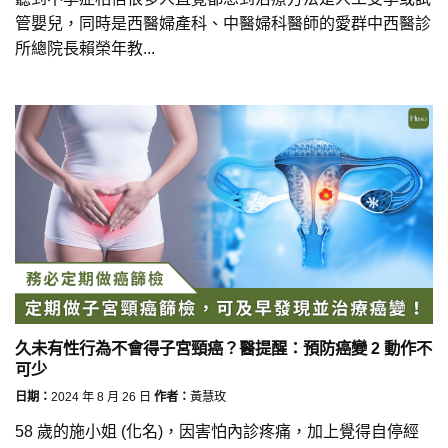
管嬰兒，同時是西醫婦產科、中醫婦科醫師的愛群中西醫診
所總院長賴榮年教...
久未有性行為不會得子宮頸癌？醫提醒：預防癌變 2 動作不
可少
日期：
2024 年 8 月 26 日
作者：
黃慧玫
58 歲的施小姐 (化名)，因害怕內診疼痛，加上覺得自停經