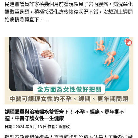
民進黨議員許家蓓幾個月前發現罹患子宮內膜癌，病況惡化
擴散至骨頭，積極接受化療後恢復狀況不錯，沒想到上週開
始病情急轉直下，...
調理體質與治療婦疾雙管齊下！ 不孕、經痛、更年期不
適，中醫守護女性一生健康
日期：
2024 年 9 月 13 日
作者：
黃慧玫
聽到不孕症相信很多人直覺都想到治療方法是人工受孕或試