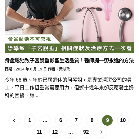
骨盆鬆弛致子宮脫垂影響生活品質！醫師提一勞永逸的方法
日期：
2024 年 6 月 19 日
作者：
黃慧玫
今年 66 歲、年齡已屆退休的阿琴姐，是專業清潔公司的員
工，平日工作粗重常需要用力，但近十幾年來卻反覆發生婦
科的困擾，讓...
1
...
6
7
8
9
10
11
12
...
92