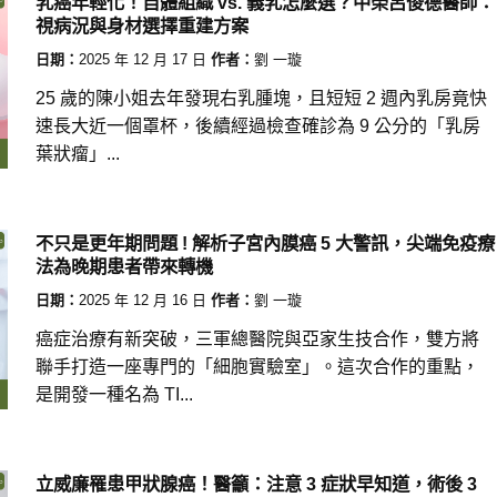
乳癌年輕化！自體組織 vs. 義乳怎麼選？中榮呂俊德醫師：
視病況與身材選擇重建方案
日期：
2025 年 12 月 17 日
作者：
劉 一璇
25 歲的陳小姐去年發現右乳腫塊，且短短 2 週內乳房竟快
速長大近一個罩杯，後續經過檢查確診為 9 公分的「乳房
葉狀瘤」...
不只是更年期問題 ! 解析子宮內膜癌 5 大警訊，尖端免疫療
法為晚期患者帶來轉機
日期：
2025 年 12 月 16 日
作者：
劉 一璇
癌症治療有新突破，三軍總醫院與亞家生技合作，雙方將
聯手打造一座專門的「細胞實驗室」。這次合作的重點，
是開發一種名為 TI...
立威廉罹患甲狀腺癌！醫籲：注意 3 症狀早知道，術後 3