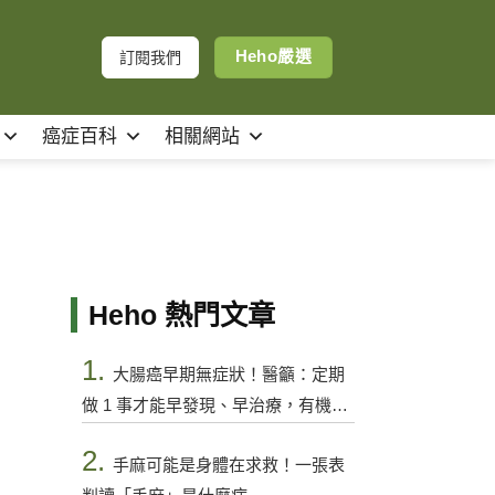
Heho嚴選
訂閱我們
癌症百科
相關網站
Heho 熱門文章
1.
大腸癌早期無症狀！醫籲：定期
做 1 事才能早發現、早治療，有機會
控制
2.
手麻可能是身體在求救！一張表