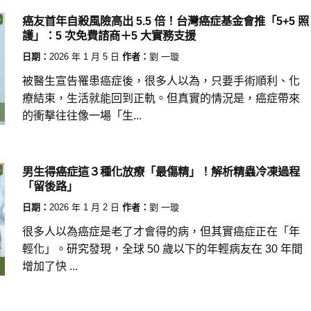
癌友首年自殺風險高出 5.5 倍！台灣癌症基金會推「5+5 照
護」：5 次免費諮商＋5 大實務支援
日期：
2026 年 1 月 5 日
作者：
劉 一璇
被醫生宣告罹患癌症後，很多人以為，只要手術順利、化
療結束，生活就能回到正軌。但真實的情況是，癌症帶來
的衝擊往往像一場「生...
男生得癌症這３種化放療「最傷精」！解析精蟲冷凍過程
「留後路」
日期：
2026 年 1 月 2 日
作者：
劉 一璇
很多人以為癌症是老了才會得的病，但其實癌症正在「年
輕化」。研究發現，全球 50 歲以下的年輕病友在 30 年間
增加了快 ...