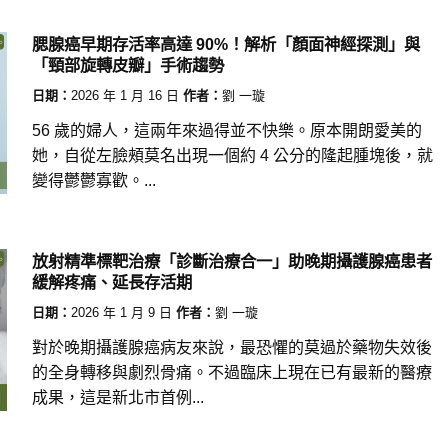
腮腺癌早期存活率高達 90%！解析「顏面神經探測」與
「頸部旋轉皮瓣」手術趨勢
日期：
2026 年 1 月 16 日
作者：
劉 一璇
56 歲的婦人，這兩年來過得並不快樂。原本開朗愛美的
她，自從左臉頰莫名出現一個約 4 公分的隆起腫塊後，就
變得鬱鬱寡歡。...
放射精準標靶治療「診斷治療合一」助晚期攝護腺癌患者
緩解疼痛、延長存活期
日期：
2026 年 1 月 9 日
作者：
劉 一璇
對於晚期攝護腺癌病友來說，最恐懼的莫過於藥物失效後
的全身轉移與劇烈骨痛。不過臨床上現在已有最新的醫療
成果，這是新北市首例...