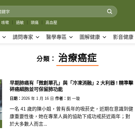
咳嗽
｜
過敏
｜
頭痛
｜
高血壓
請問專家
醫學專區
圖解健康
影音健康
治療癌症
分類：
早期肺癌有「微創單孔」與「冷凍消融」2 大利器 ! 精準擊
碎癌細胞並可保留肺功能
日期：
2026 年 1 月 16 日
作者：
劉 一璇
一名 41 歲的陳小姐，曾有長年的吸菸史，近期在意識到健
康重要性後，她在專業人員的協助下成功戒菸近兩年；對
於大多數人而言...