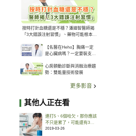
按時打針血糖還是不穩？潘廸智醫師揭
「3大錯誤注射習慣」、藥物可能根本沒
打進去
【名醫在Heho】胸痛一定
是心臟病嗎？一定要裝支
架？心臟科權威張其任主任
心房顫動診斷與消融治療趨
解析支架種類、風險與選擇
勢：雙能量技術發展
關鍵
更多影音
其他人正在看
連打5、6個哈欠，那你應該
不只是累了，可能還有3種
病上身
2019-03-26