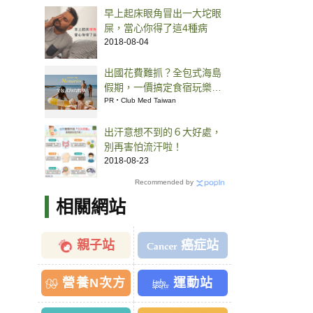
早上起床眼角冒出一大坨眼
屎，當心你得了這4種病
2018-08-04
出國花費難抓？全包式海島
假期，一價搞定食宿玩樂，
省錢更省心！
PR・Club Med Taiwan
出汗意想不到的６大好處，
別再害怕流汗啦！
2018-08-23
Recommended by
相關網站
親子站
癌症站
營養N次方
運動站