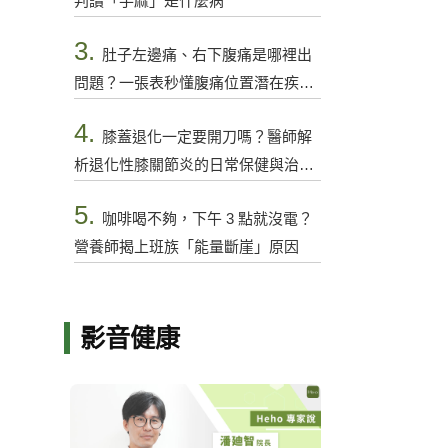
判讀「手麻」是什麼病
3.
肚子左邊痛、右下腹痛是哪裡出
問題？一張表秒懂腹痛位置潛在疾病
與警訊
4.
膝蓋退化一定要開刀嗎？醫師解
析退化性膝關節炎的日常保健與治療
選項
5.
咖啡喝不夠，下午 3 點就沒電？
營養師揭上班族「能量斷崖」原因
影音健康