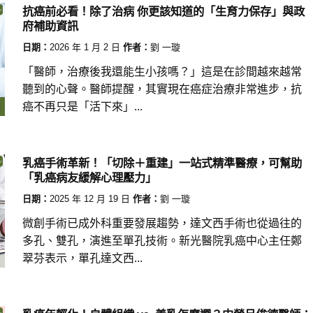
抗癌前必看！除了治病 你更該知道的「生育力保存」與政
府補助資訊
日期：
2026 年 1 月 2 日
作者：
劉 一璇
「醫師，治療後我還能生小孩嗎？」這是在診間越來越常
聽到的心聲。醫師提醒，其實現在癌症治療非常進步，抗
癌不再只是「活下來」...
乳癌手術革新！「切除＋重建」一站式精準醫療，可幫助
「乳癌病友緩解心理壓力」
日期：
2025 年 12 月 19 日
作者：
劉 一璇
微創手術已成外科重要發展趨勢，達文西手術也從過往的
多孔、雙孔，演進至單孔技術。新光醫院乳癌中心主任鄭
翠芬表示，單孔達文西...