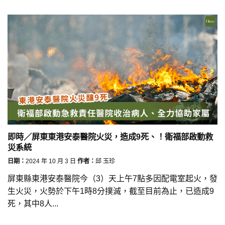
即時／屏東東港安泰醫院火災，造成9死、！衛福部啟動救
災系統
日期：
2024 年 10 月 3 日
作者：
邱 玉珍
屏東縣東港安泰醫院今（3）天上午7點多因配電室起火，發
生火災，火勢於下午1時8分撲滅，截至目前為止，已造成9
死，其中8人...