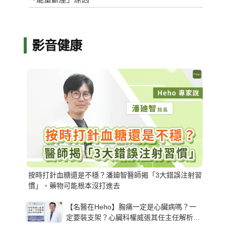
影音健康
按時打針血糖還是不穩？潘廸智醫師揭「3大錯誤注射習
慣」、藥物可能根本沒打進去
【名醫在Heho】胸痛一定是心臟病嗎？一
定要裝支架？心臟科權威張其任主任解析支