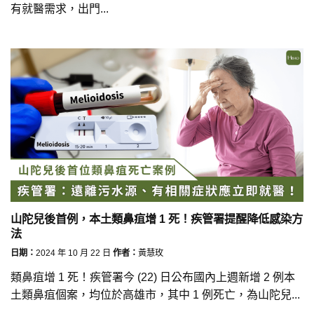
有就醫需求，出門...
山陀兒後首例，本土類鼻疽增 1 死！疾管署提醒降低感染方
法
日期：
2024 年 10 月 22 日
作者：
黃慧玫
類鼻疽增 1 死！疾管署今 (22) 日公布國內上週新增 2 例本
土類鼻疽個案，均位於高雄市，其中 1 例死亡，為山陀兒...