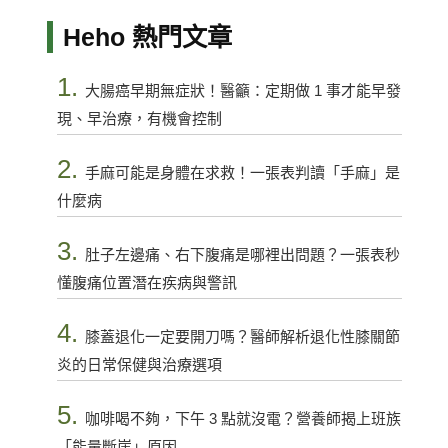
Heho 熱門文章
1.
大腸癌早期無症狀！醫籲：定期做 1 事才能早發
現、早治療，有機會控制
2.
手麻可能是身體在求救！一張表判讀「手麻」是
什麼病
3.
肚子左邊痛、右下腹痛是哪裡出問題？一張表秒
懂腹痛位置潛在疾病與警訊
4.
膝蓋退化一定要開刀嗎？醫師解析退化性膝關節
炎的日常保健與治療選項
5.
咖啡喝不夠，下午 3 點就沒電？營養師揭上班族
「能量斷崖」原因