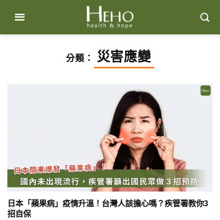
Skip
to
content
災害應變
分類：
日本「蘋果病」疫情升溫！台灣人該擔心嗎？疾管署教你3
招自保