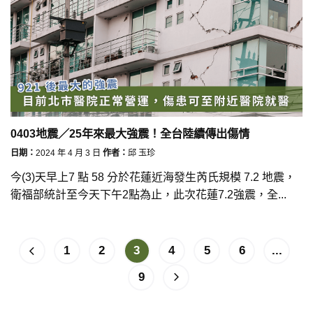
0403地震／25年來最大強震！全台陸續傳出傷情
日期：
2024 年 4 月 3 日
作者：
邱 玉珍
今(3)天早上7 點 58 分於花蓮近海發生芮氏規模 7.2 地震，
衛福部統計至今天下午2點為止，此次花蓮7.2強震，全...
1
2
3
4
5
6
...
9