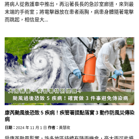
將病人從救護車中推出，再沿著長長的急診室廊道，來到最
末端的手術室；將電擊器放在患者兩胸，病患身體隨著電擊
而跳起，相信是大...
康芮颱風後恐致 5 疾病！疾管署提點落實 3 動作防風災傳染
病
日期：
2024 年 11 月 1 日
作者：
黃慧玫
受康芮颱風影響，許多地區持續有降雨機會，豪大雨可能導