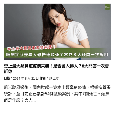
史上最大類鼻疽疫情來襲！是否會人傳人？8大問答一次告
訴你
日期：
2024 年 8 月 21 日
作者：
邱 玉珍
凱米颱風過後，國內掀起一波本土類鼻疽疫情，根據疾管署
統計，至目前止已累計54例感染案例，其中7例死亡。類鼻
疽是什麼？會人...