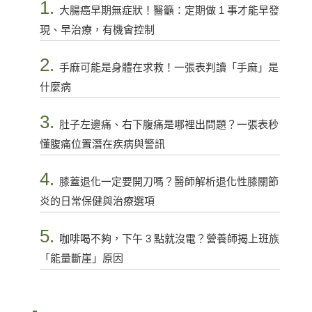
1.
大腸癌早期無症狀！醫籲：定期做 1 事才能早發
現、早治療，有機會控制
2.
手麻可能是身體在求救！一張表判讀「手麻」是
什麼病
3.
肚子左邊痛、右下腹痛是哪裡出問題？一張表秒
懂腹痛位置潛在疾病與警訊
4.
膝蓋退化一定要開刀嗎？醫師解析退化性膝關節
炎的日常保健與治療選項
5.
咖啡喝不夠，下午 3 點就沒電？營養師揭上班族
「能量斷崖」原因