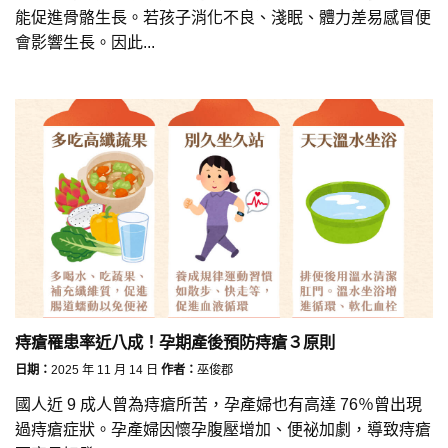
能促進骨骼生長。若孩子消化不良、淺眠、體力差易感冒便
會影響生長。因此...
痔瘡罹患率近八成！孕期產後預防痔瘡３原則
日期：
2025 年 11 月 14 日
作者：
巫俊郡
國人近 9 成人曾為痔瘡所苦，孕產婦也有高達 76％曾出現
過痔瘡症狀。孕產婦因懷孕腹壓增加、便祕加劇，導致痔瘡