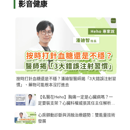
影音健康
按時打針血糖還是不穩？潘廸智醫師揭「3大錯誤注射習
慣」、藥物可能根本沒打進去
【名醫在Heho】胸痛一定是心臟病嗎？一
定要裝支架？心臟科權威張其任主任解析支
架種類、風險與選擇關鍵
心房顫動診斷與消融治療趨勢：雙能量技術
發展