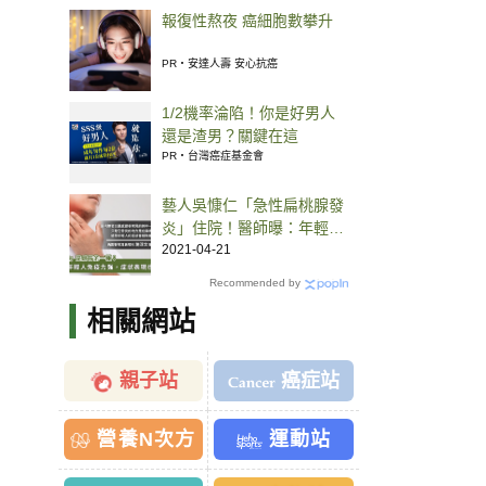
報復性熬夜 癌細胞數攀升
PR・安達人壽 安心抗癌
1/2機率淪陷！你是好男人
還是渣男？關鍵在這
PR・台灣癌症基金會
藝人吳慷仁「急性扁桃腺發
炎」住院！醫師曝：年輕人
表現症狀通常較嚴重
2021-04-21
Recommended by
相關網站
親子站
癌症站
營養N次方
運動站