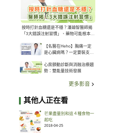
按時打針血糖還是不穩？潘廸智醫師揭
「3大錯誤注射習慣」、藥物可能根本沒
打進去
【名醫在Heho】胸痛一定
是心臟病嗎？一定要裝支
架？心臟科權威張其任主任
心房顫動診斷與消融治療趨
解析支架種類、風險與選擇
勢：雙能量技術發展
關鍵
更多影音
其他人正在看
芒果盡量別和這４種食物一
起吃
2018-04-25