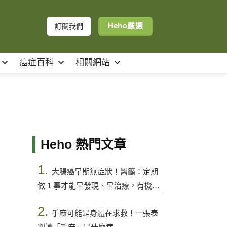
Heho嚴選
訂閱我們
癌症百科
相關網站
Heho 熱門文章
1.
大腸癌早期無症狀！醫籲：定期
做 1 事才能早發現、早治療，有機會
控制
2.
手麻可能是身體在求救！一張表