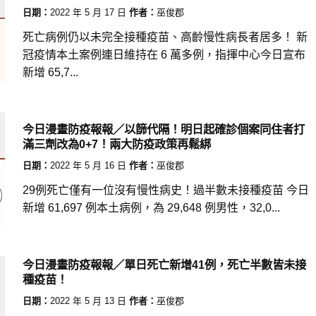
日期：
2022 年 5 月 17 日
作者：
巫俊郡
死亡病例仍以未完全接種疫苗、高齡慢性病長者居多！ 新
冠疫情本土案例連日維持在 6 萬多例，指揮中心今日宣布
新增 65,7...
今日漫畫防疫報報／以篩代隔！明日起確診個案同住者打
滿三劑改為0+7！兩大防疫政策再鬆綁
日期：
2022 年 5 月 16 日
作者：
巫俊郡
29例死亡僅有一位沒有慢性病史！過半數未接種疫苗 今日
新增 61,697 例本土病例，為 29,648 例男性，32,0...
今日漫畫防疫報報／單日死亡新增41例，死亡半數皆未接
種疫苗！
日期：
2022 年 5 月 13 日
作者：
巫俊郡