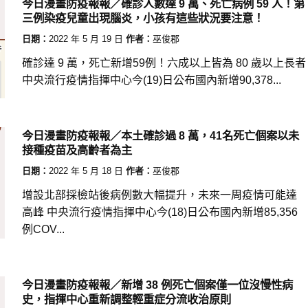
今日漫畫防疫報報／確診人數達 9 萬、死亡病例 59 人！第
三例染疫兒童出現腦炎，小孩有這些狀況要注意！
日期：
2022 年 5 月 19 日
作者：
巫俊郡
確診達 9 萬，死亡新增59例！六成以上皆為 80 歲以上長者
中央流行疫情指揮中心今(19)日公布國內新增90,378...
今日漫畫防疫報報／本土確診過 8 萬，41名死亡個案以未
接種疫苗及高齡者為主
日期：
2022 年 5 月 18 日
作者：
巫俊郡
增設北部採檢站後病例數大幅提升，未來一周疫情可能達
高峰 中央流行疫情指揮中心今(18)日公布國內新增85,356
例COV...
今日漫畫防疫報報／新增 38 例死亡個案僅一位沒慢性病
史，指揮中心重新調整輕重症分流收治原則