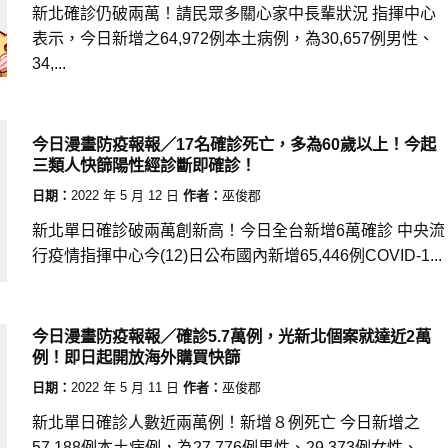
新北確診仍破兩萬！請民眾多關心家中長輩狀況 指揮中心
表示，今日新增之64,972例本土病例，為30,657例男性、
34,...
今日漫畫防疫報報／17名確診死亡，多為60歲以上！今起
三類人快篩陽性經診斷即確診！
日期：
2022 年 5 月 12 日
作者：
巫俊郡
新北單日確診破兩萬創新高！今日全台新增6萬確診 中央流
行疫情指揮中心今(12)日公布國內新增65,446例COVID-1...
今日漫畫防疫報報／確診5.7萬例，光新北個案就達近2萬
例！即日起開放海外購買快篩
日期：
2022 年 5 月 11 日
作者：
巫俊郡
新北單日確診人數近兩萬例！新增８例死亡 今日新增之
57,188例本土病例，為27,776例男性、29,373例女性、