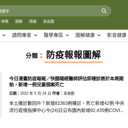
咳嗽
｜
過敏
｜
頭痛
｜
高血壓
請問專家
醫學專區
圖解健康
影音健康
防疫報報圖解
分類：
今日漫畫防疫報報／快篩陽經醫師評估即確診將於本周開
始，新增一例兒童個案死亡
日期：
2022 年 5 月 24 日
作者：
巫俊郡
本土確診數回升？新增82363例確診，死亡新增42例 中央
流行疫情指揮中心今(24)日公布國內新增82,435例COVI...