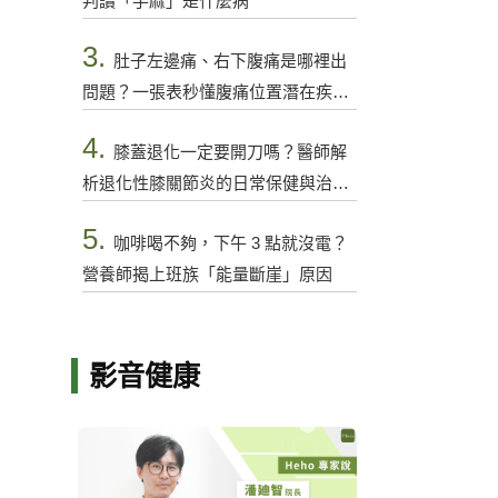
判讀「手麻」是什麼病
3.
肚子左邊痛、右下腹痛是哪裡出
問題？一張表秒懂腹痛位置潛在疾病
與警訊
4.
膝蓋退化一定要開刀嗎？醫師解
析退化性膝關節炎的日常保健與治療
選項
5.
咖啡喝不夠，下午 3 點就沒電？
營養師揭上班族「能量斷崖」原因
影音健康