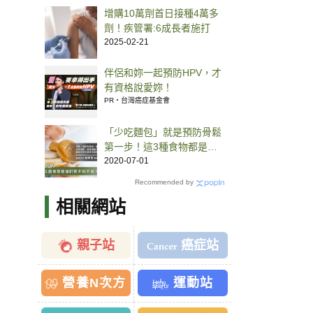
增購10萬劑首日接種4萬多
劑！疾管署:6成長者施打
2025-02-21
伴侶和妳一起預防HPV，才
有資格說愛妳！
PR・台灣癌症基金會
「少吃麵包」就是預防骨鬆
第一步！這3種食物都是鈣
質殺手
2020-07-01
Recommended by
相關網站
親子站
癌症站
營養N次方
運動站