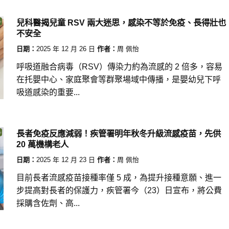
兒科醫揭兒童 RSV 兩大迷思，感染不等於免疫、長得壯也
不安全
日期：
2025 年 12 月 26 日
作者：
周 佩怡
呼吸道融合病毒（RSV）傳染力約為流感的 2 倍多，容易
在托嬰中心、家庭聚會等群聚場域中傳播，是嬰幼兒下呼
吸道感染的重要...
長者免疫反應減弱！疾管署明年秋冬升級流感疫苗，先供
20 萬機構老人
日期：
2025 年 12 月 23 日
作者：
周 佩怡
目前長者流感疫苗接種率僅 5 成，為提升接種意願、進一
步提高對長者的保護力，疾管署今（23）日宣布，將公費
採購含佐劑、高...