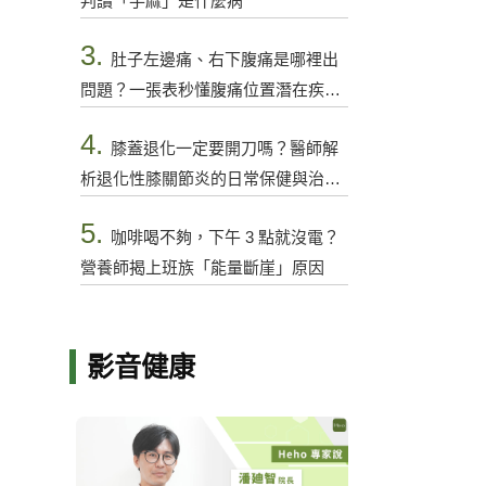
判讀「手麻」是什麼病
3.
肚子左邊痛、右下腹痛是哪裡出
問題？一張表秒懂腹痛位置潛在疾病
與警訊
4.
膝蓋退化一定要開刀嗎？醫師解
析退化性膝關節炎的日常保健與治療
選項
5.
咖啡喝不夠，下午 3 點就沒電？
營養師揭上班族「能量斷崖」原因
影音健康