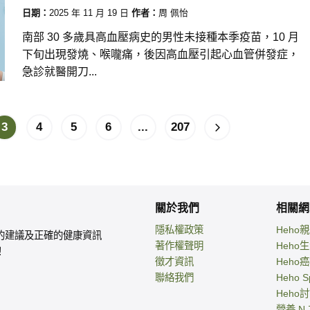
日期：
2025 年 11 月 19 日
作者：
周 佩怡
南部 30 多歲具高血壓病史的男性未接種本季疫苗，10 月
下旬出現發燒、喉嚨痛，後因高血壓引起心血管併發症，
急診就醫開刀...
3
4
5
6
...
207
關於我們
相關網
隱私權政策
Heho
的建議及正確的健康資訊
著作權聲明
Heho
！
徵才資訊
Heho
聯絡我們
Heho S
Heho
營養 N