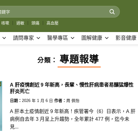
咳嗽
｜
過敏
｜
頭痛
｜
高血壓
請問專家
醫學專區
圖解健康
影音健康
專題報導
分類：
A 肝疫情創近 9 年新高，長輩、慢性肝病患者易釀猛爆性
肝炎死亡
日期：
2026 年 1 月 6 日
作者：
周 佩怡
A 肝本土疫情創近 9 年新高！疾管署今（6）日表示，A 肝
病例自去年 3 月呈上升趨勢，全年累計 477 例，迄今未
見...