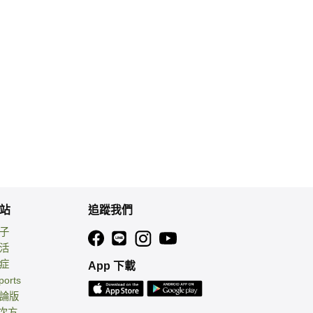
站
追蹤我們
親子
生活
癌症
App 下載
ports
討論版
 次方