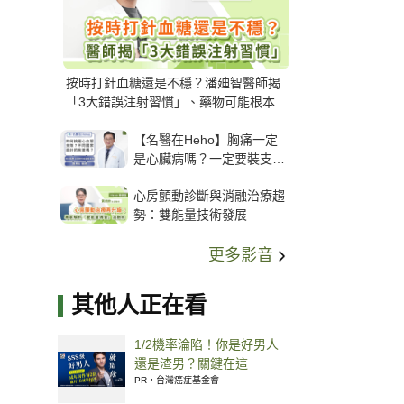
按時打針血糖還是不穩？潘廸智醫師揭
「3大錯誤注射習慣」、藥物可能根本沒
打進去
【名醫在Heho】胸痛一定
是心臟病嗎？一定要裝支
架？心臟科權威張其任主任
心房顫動診斷與消融治療趨
解析支架種類、風險與選擇
勢：雙能量技術發展
關鍵
更多影音
其他人正在看
1/2機率淪陷！你是好男人
還是渣男？關鍵在這
PR・台灣癌症基金會