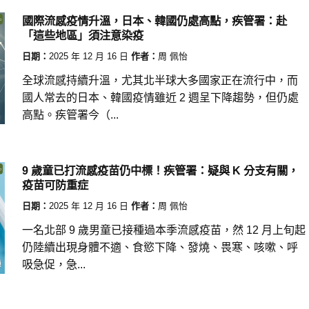
國際流感疫情升溫，日本、韓國仍處高點，疾管署：赴
「這些地區」須注意染疫
日期：
2025 年 12 月 16 日
作者：
周 佩怡
全球流感持續升溫，尤其北半球大多國家正在流行中，而
國人常去的日本、韓國疫情雖近 2 週呈下降趨勢，但仍處
高點。疾管署今（...
9 歲童已打流感疫苗仍中標！疾管署：疑與 K 分支有關，
疫苗可防重症
日期：
2025 年 12 月 16 日
作者：
周 佩怡
一名北部 9 歲男童已接種過本季流感疫苗，然 12 月上旬起
仍陸續出現身體不適、食慾下降、發燒、畏寒、咳嗽、呼
吸急促，急...