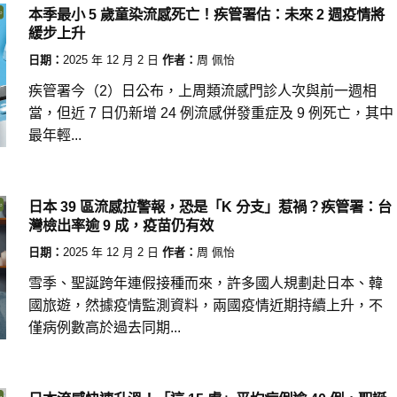
本季最小 5 歲童染流感死亡！疾管署估：未來 2 週疫情將
緩步上升
日期：
2025 年 12 月 2 日
作者：
周 佩怡
疾管署今（2）日公布，上周類流感門診人次與前一週相
當，但近 7 日仍新增 24 例流感併發重症及 9 例死亡，其中
最年輕...
日本 39 區流感拉警報，恐是「K 分支」惹禍？疾管署：台
灣檢出率逾 9 成，疫苗仍有效
日期：
2025 年 12 月 2 日
作者：
周 佩怡
雪季、聖誕跨年連假接種而來，許多國人規劃赴日本、韓
國旅遊，然據疫情監測資料，兩國疫情近期持續上升，不
僅病例數高於過去同期...