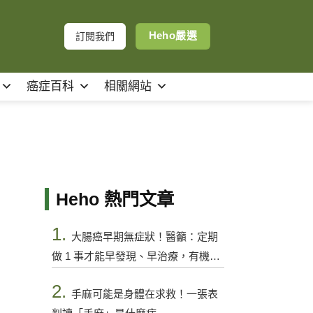
Heho嚴選
訂閱我們
癌症百科
相關網站
Heho 熱門文章
1.
大腸癌早期無症狀！醫籲：定期
做 1 事才能早發現、早治療，有機會
控制
2.
手麻可能是身體在求救！一張表