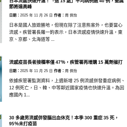
日本流感快速升溫！「這 15 處」平均病例逾 40 例，聖誕
節將達高峰
日期：
2025 年 11 月 26 日
作者：
周 佩怡
日本是國人旅遊勝地，但現在除了注意熊害外，也要當心
流感。疾管署長羅一鈞表示，日本流感疫情快速升溫，東
京、京都、北海道等 ...
流感疫苗長者接種率僅 47％，疾管署再增購 15 萬劑催打
日期：
2025 年 11 月 25 日
作者：
周 佩怡
依據疾管署監測資料，上週新增 25 例流感併發重症病例、
12 例死亡，日、韓、中等鄰近國家疫情也快速升溫。為因
應國內 1...
30 多歲男流感併發腦出血休克！本季 300 重症 35 死，
95％未打疫苗