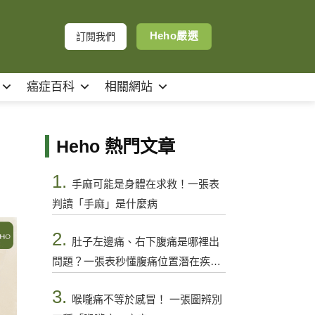
Heho嚴選
訂閱我們
癌症百科
相關網站
Heho 熱門文章
1.
手麻可能是身體在求救！一張表
判讀「手麻」是什麼病
2.
肚子左邊痛、右下腹痛是哪裡出
問題？一張表秒懂腹痛位置潛在疾病
與警訊
3.
喉嚨痛不等於感冒！ 一張圖辨別