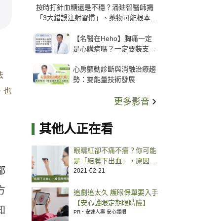
按時打針血糖還是不穩？潘廸智醫師揭
「3大錯誤注射習慣」、藥物可能根本沒
打進去
【名醫在Heho】胸痛一定
是心臟病嗎？一定要裝支
架？心臟科權威張其任主任
心房顫動診斷與消融治療趨
解析支架種類、風險與選擇
法
勢：雙能量技術發展
關鍵
，也
更多影音
其他人正在看
眼睛紅卻不痛不癢？你可能
是「結膜下出血」，原因、
都
解方一次看
2021-02-21
方
追劇追太久 護眼保單要入手
【安心護眼定期眼睛險】
知
PR・安達人壽 安心護眼