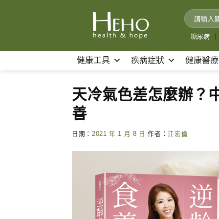
Skip
to
content
糖尿病
｜
健康工具
疾病症狀
健康醫療
天冷氣色差怎麼辦？中
善
日期：
2021 年 1 月 8 日
作者：
江宏倫