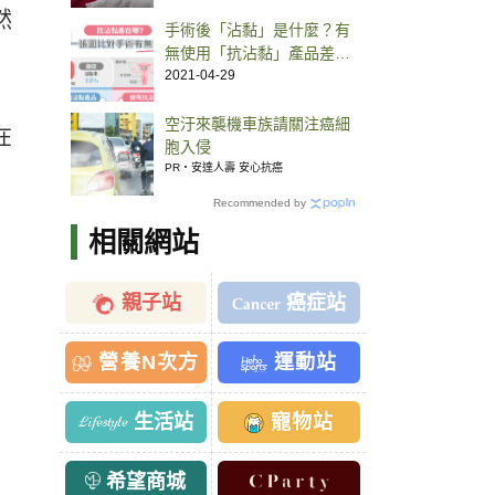
然
手術後「沾黏」是什麼？有
無使用「抗沾黏」產品差在
哪？
2021-04-29
空汙來襲機車族請關注癌細
在
胞入侵
PR・安達人壽 安心抗癌
Recommended by
相關網站
親子站
癌症站
營養N次方
運動站
生活站
寵物站
希望商城