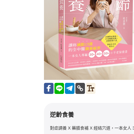
逆齡食養
對症調養 X 藥膳食補 X 經絡穴道，一本女人 