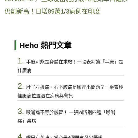
仍創新高！日增89萬1/3病例在印度
Heho 熱門文章
1.
手麻可能是身體在求救！一張表判讀「手麻」是
什麼病
2.
肚子左邊痛、右下腹痛是哪裡出問題？一張表秒
懂腹痛位置潛在疾病與警訊
3.
喉嚨痛不等於感冒！ 一張圖辨別四種「喉嚨
痛」疾病
4.
嘴巴有苦味，當心是4個器官發出警訊