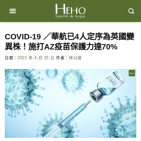
Skip
to
content
COVID-19 ／華航已4人定序為英國變
異株！施打AZ疫苗保護力達70%
日期：
2021 年 4 月 25 日
作者：
林以璿