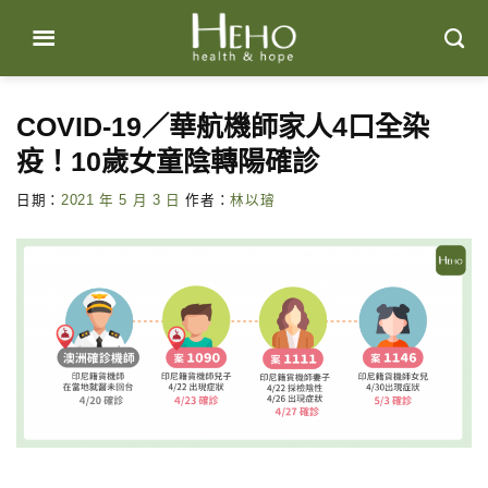
Skip
to
content
COVID-19／華航機師家人4口全染
疫！10歲女童陰轉陽確診
日期：
2021 年 5 月 3 日
作者：
林以璿