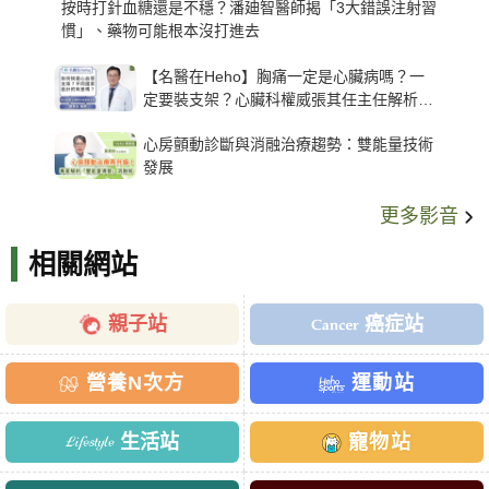
按時打針血糖還是不穩？潘廸智醫師揭「3大錯誤注射習
慣」、藥物可能根本沒打進去
【名醫在Heho】胸痛一定是心臟病嗎？一
定要裝支架？心臟科權威張其任主任解析支
架種類、風險與選擇關鍵
心房顫動診斷與消融治療趨勢：雙能量技術
發展
更多影音
相關網站
親子站
癌症站
營養N次方
運動站
生活站
寵物站