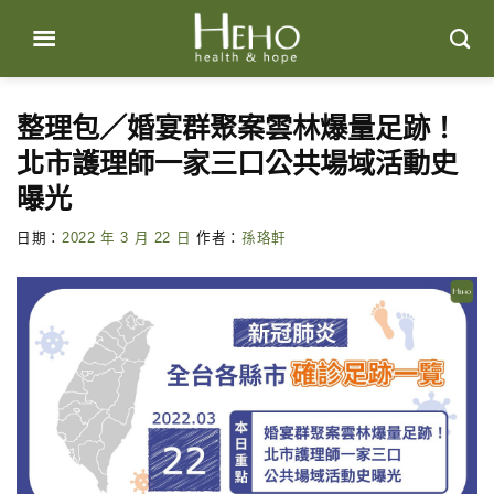
Skip
to
content
整理包／婚宴群聚案雲林爆量足跡！
北市護理師一家三口公共場域活動史
曝光
日期：
2022 年 3 月 22 日
作者：
孫珞軒