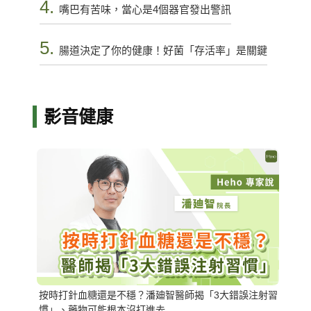
4.
嘴巴有苦味，當心是4個器官發出警訊
5.
腸道決定了你的健康！好菌「存活率」是關鍵
影音健康
按時打針血糖還是不穩？潘廸智醫師揭「3大錯誤注射習
慣」、藥物可能根本沒打進去