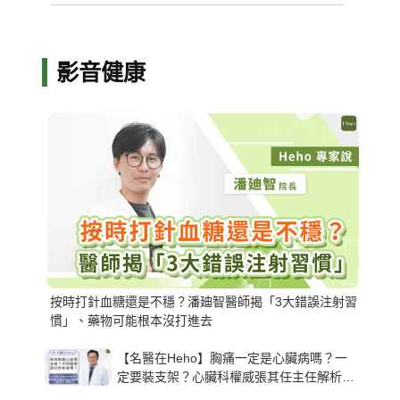
影音健康
按時打針血糖還是不穩？潘廸智醫師揭「3大錯誤注射習
慣」、藥物可能根本沒打進去
【名醫在Heho】胸痛一定是心臟病嗎？一
定要裝支架？心臟科權威張其任主任解析支
架種類、風險與選擇關鍵