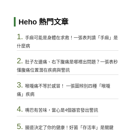
Heho 熱門文章
1.
手麻可能是身體在求救！一張表判讀「手麻」是
什麼病
2.
肚子左邊痛、右下腹痛是哪裡出問題？一張表秒
懂腹痛位置潛在疾病與警訊
3.
喉嚨痛不等於感冒！ 一張圖辨別四種「喉嚨
痛」疾病
4.
嘴巴有苦味，當心是4個器官發出警訊
5.
腸道決定了你的健康！好菌「存活率」是關鍵