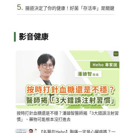
5.
腸道決定了你的健康！好菌「存活率」是關鍵
影音健康
按時打針血糖還是不穩？潘廸智醫師揭「3大錯誤注射習
慣」、藥物可能根本沒打進去
【名醫在Heho】胸痛一定是心臟病嗎？一