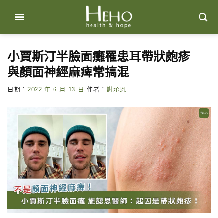
Skip
to
content
小賈斯汀半臉面癱罹患耳帶狀皰疹
與顏面神經麻痺常搞混
日期：
2022 年 6 月 13 日
作者：
謝承恩