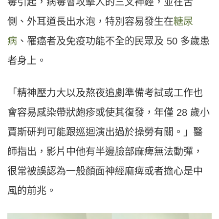
毒引起，病毒會攻擊人的三叉神經，並在舌
側、外耳道長出水泡，特別容易發生在
糖尿
病
、罹癌者及免疫功能不全的民眾及 50 多歲患
者身上。
「精神壓力大以及熬夜追劇準備考試或工作也
會容易感染帶狀皰疹或使其復發，年僅 28 歲小
賈斯研判可能跟巡迴演出過於操勞有關。」醫
師指出，影片中他有半邊臉部麻痺無法動彈，
很常被誤認為一般顏面神經麻痺或者擔心是中
風的前兆。