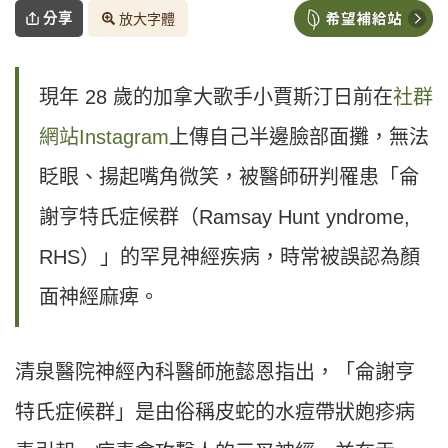
分享
放大字體
現年 28 歲的加拿大歌手小賈斯汀日前在
社群
網站Instagram
上傳自己半邊臉部面攤，無法
眨眼、揚起嘴角微笑，被醫師研判罹患「侖
謝亨特氏症候群（Ramsay Hunt yndrome,
RHS）」的罕見神經疾病，時常被誤認為顏
面神經麻痺。
清泉醫院神經內科醫師施懿恩指出，「侖謝亨
特氏症候群」是由俗稱皮蛇的水痘帶狀皰疹病