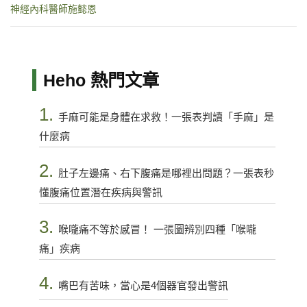
神經內科醫師施懿恩
Heho 熱門文章
1.
手麻可能是身體在求救！一張表判讀「手麻」是
什麼病
2.
肚子左邊痛、右下腹痛是哪裡出問題？一張表秒
懂腹痛位置潛在疾病與警訊
3.
喉嚨痛不等於感冒！ 一張圖辨別四種「喉嚨
痛」疾病
4.
嘴巴有苦味，當心是4個器官發出警訊