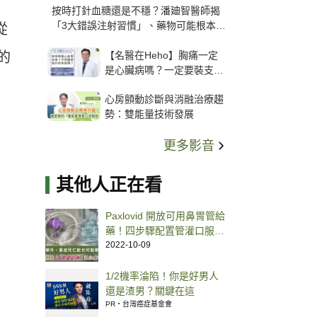
按時打針血糖還是不穩？潘廸智醫師揭
「3大錯誤注射習慣」、藥物可能根本沒
從
打進去
【名醫在Heho】胸痛一定
的
是心臟病嗎？一定要裝支
架？心臟科權威張其任主任
心房顫動診斷與消融治療趨
解析支架種類、風險與選擇
勢：雙能量技術發展
關鍵
更多影音
其他人正在看
Paxlovid 開放可用鼻胃管給
藥！四步驟配置管灌口服抗
病毒藥
2022-10-09
1/2機率淪陷！你是好男人
還是渣男？關鍵在這
PR・台灣癌症基金會