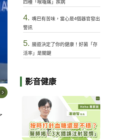
四種「喉嚨痛」疾病
4.
嘴巴有苦味，當心是4個器官發出
警訊
5.
腸道決定了你的健康！好菌「存
活率」是關鍵
影音健康
了