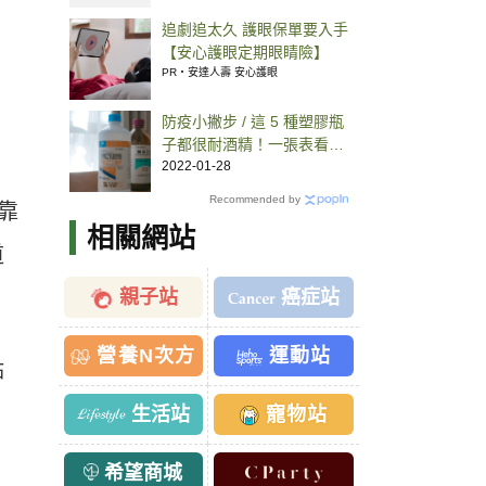
追劇追太久 護眼保單要入手
【安心護眼定期眼睛險】
PR・安達人壽 安心護眼
防疫小撇步 / 這 5 種塑膠瓶
子都很耐酒精！一張表看懂
酒精用哪種容器裝才正確
2022-01-28
Recommended by
靠
相關網站
道
親子站
癌症站
營養N次方
運動站
點
生活站
寵物站
希望商城