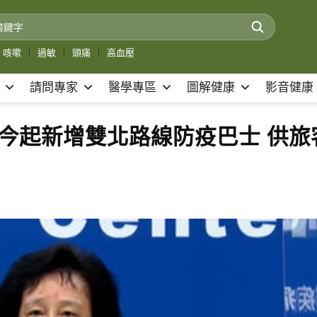
咳嗽
｜
過敏
｜
頭痛
｜
高血壓
請問專家
醫學專區
圖解健康
影音健康
機場今起新增雙北路線防疫巴士 供旅