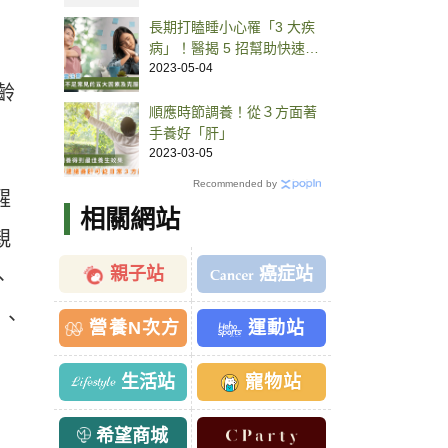
長期打瞌睡小心罹「3 大疾
病」！醫揭 5 招幫助快速打
起精神
2023-05-04
齡
順應時節調養！從３方面著
手養好「肝」
2023-03-05
Recommended by
醒
相關網站
親
親子站
癌症站
、
周、
營養N次方
運動站
生活站
寵物站
希望商城