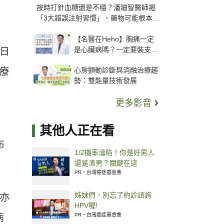
按時打針血糖還是不穩？潘廸智醫師揭
「3大錯誤注射習慣」、藥物可能根本沒
打進去
【名醫在Heho】胸痛一定
是心臟病嗎？一定要裝支
今日
架？心臟科權威張其任主任
心房顫動診斷與消融治療趨
治療
解析支架種類、風險與選擇
勢：雙能量技術發展
關鍵
更多影音
其他人正在看
布
1/2機率淪陷！你是好男人
還是渣男？關鍵在這
PR・台灣癌症基金會
姊妹們，別忘了約診諮詢
情亦
HPV喔!
病
PR・台灣癌症基金會