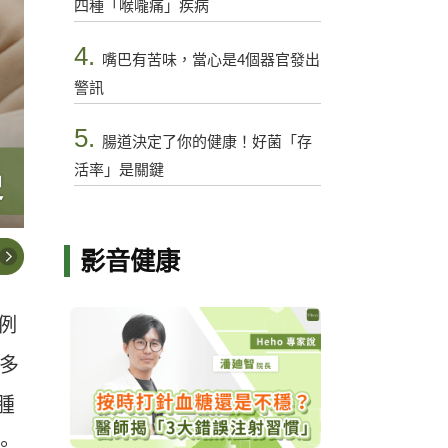
四種「喉嚨痛」疾病
4.
嘴巴有苦味，當心是4個器官發出
警訊
5.
腸道決定了你的健康！好菌「存
活率」是關鍵
影音健康
 例
 多
腫
。