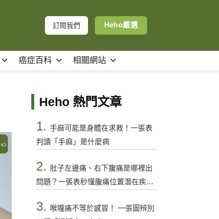
Heho嚴選
訂閱我們
癌症百科
相關網站
Heho 熱門文章
1.
手麻可能是身體在求救！一張表
判讀「手麻」是什麼病
2.
肚子左邊痛、右下腹痛是哪裡出
問題？一張表秒懂腹痛位置潛在疾病
與警訊
3.
喉嚨痛不等於感冒！ 一張圖辨別