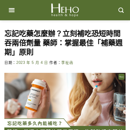
Skip
to
content
忘記吃藥怎麼辦？立刻補吃恐短時間
吞兩倍劑量 藥師：掌握最佳「補藥週
期」原則
日期：
2023 年 5 月 4 日
作者：
李祉函