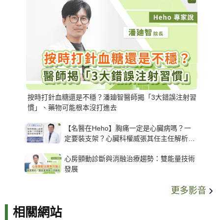
按時打針血糖還是不穩？潘廸智醫師揭「3大錯誤注射習
慣」、藥物可能根本沒打進去
【名醫在Heho】胸痛一定是心臟病嗎？一
定要裝支架？心臟科權威張其任主任解析支
架種類、風險與選擇關鍵
心房顫動診斷與消融治療趨勢：雙能量技術
發展
更多影音
相關網站