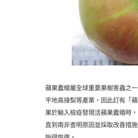
蘋果蠹蛾屬全球重要果樹害蟲之一
平地高接梨等產業，因此訂有「蘋
果於輸入檢疫發現活蘋果蠹蛾時，
直到南非查明原因並採取改善措施
始得恢復。