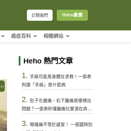
Heho嚴選
訂閱我們
癌症百科
相關網站
Heho 熱門文章
1.
手麻可能是身體在求救！一張表
判讀「手麻」是什麼病
2.
肚子左邊痛、右下腹痛是哪裡出
問題？一張表秒懂腹痛位置潛在疾病
與警訊
3.
喉嚨痛不等於感冒！ 一張圖辨別