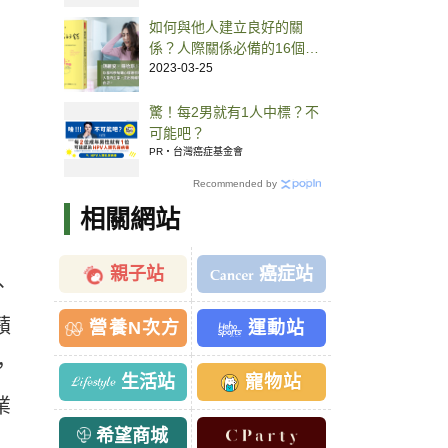
如何與他人建立良好的關
係？人際關係必備的16個小
訣竅
2023-03-25
驚！每2男就有1人中標？不
可能吧？
PR・台灣癌症基金會
Recommended by
相關網站
親子站
癌症站
、
蘋
營養N次方
運動站
，
生活站
寵物站
業
希望商城