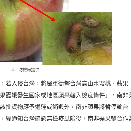
圖／防檢局提供
，若入侵台灣，將嚴重衝擊台灣高山水蜜桃、蘋果
果蠹蛾發生國家或地區蘋果輸入檢疫條件」，南非
該批貨物應予退運或銷毀外，南非蘋果將暫停輸台
，經通知台灣確認無檢疫風險後，南非蘋果輸台作