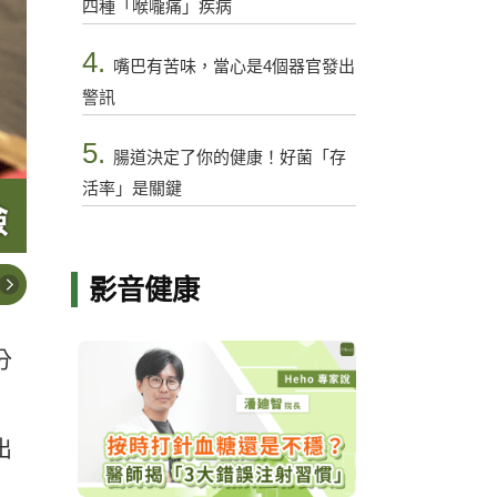
四種「喉嚨痛」疾病
4.
嘴巴有苦味，當心是4個器官發出
警訊
5.
腸道決定了你的健康！好菌「存
活率」是關鍵
影音健康
分
。
出