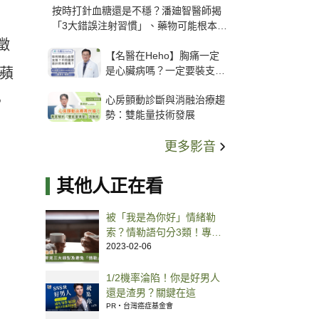
按時打針血糖還是不穩？潘廸智醫師揭
「3大錯誤注射習慣」、藥物可能根本沒
打進去
徵
【名醫在Heho】胸痛一定
是心臟病嗎？一定要裝支
為蘋
架？心臟科權威張其任主任
心房顫動診斷與消融治療趨
，
解析支架種類、風險與選擇
勢：雙能量技術發展
關鍵
更多影音
其他人正在看
被「我是為你好」情緒勒
索？情勒語句分3類！專家
五招教你成功脫離
2023-02-06
1/2機率淪陷！你是好男人
還是渣男？關鍵在這
PR・台灣癌症基金會