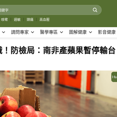
咳嗽
｜
過敏
｜
頭痛
｜
高血壓
請問專家
醫學專區
圖解健康
影音健康
蛾！防檢局：南非產蘋果暫停輸台