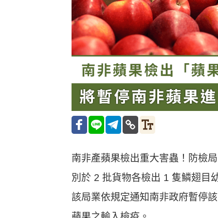
南非產蘋果檢出重大害蟲！防檢局
別於 2 批貨物各檢出 1 隻鱗翅
該局業依規定通知南非政府暫停該
蘋果之輸入檢疫。