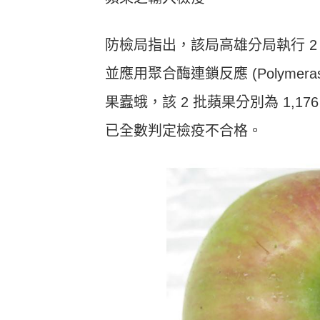
防檢局指出，該局高雄分局執行 
並應用聚合酶連鎖反應 (Polymeras
果蠹蛾，該 2 批蘋果分別為 1,176 箱
已全數判定檢疫不合格。