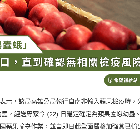
表示，該局高雄分局執行自南非輸入蘋果檢疫時，
目幼蟲，經送專家今 (22) 日鑑定確定為蘋果蠹蛾幼蟲
國蘋果輸臺作業，並自即日起全面嚴格加強其已輸