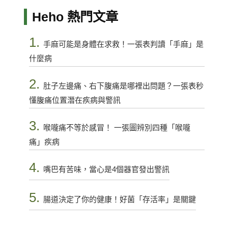
Heho 熱門文章
1.
手麻可能是身體在求救！一張表判讀「手麻」是
什麼病
2.
肚子左邊痛、右下腹痛是哪裡出問題？一張表秒
懂腹痛位置潛在疾病與警訊
3.
喉嚨痛不等於感冒！ 一張圖辨別四種「喉嚨
痛」疾病
4.
嘴巴有苦味，當心是4個器官發出警訊
5.
腸道決定了你的健康！好菌「存活率」是關鍵