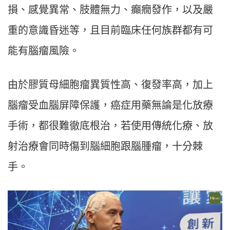
損、感覺異常、肢體無力、癲癇發作，以及嚴
重的意識昏迷等，且目前臨床任何族群都有可
能有腦瘤風險。
由於膠質母細胞瘤異質性高、復發率高，加上
腦瘤受血腦屏障保護，癌症用藥無論是化放療
手術，都很難徹底根治，若使用傳統化療、放
射治療會同時傷到腦細胞跟腦腫瘤，十分棘
手。