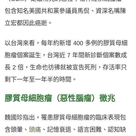
包含知名美國共和黨參議員馬侃、資深名嘴陳
立宏都因此癌逝。
以台灣來看，每年約新增 400 多例的膠質母細
胞瘤個案誕生，台灣近 7 年間新診斷個案數成
長 2 倍，生命也彷彿就被宣告死刑，存活率只
剩下一年至一年半的時間。
膠質母細胞瘤（惡性腦瘤）徵兆
魏國珍指出，罹患膠質母細胞瘤的臨床表現包
含頭暈、
頭痛
、記憶衰退、語言困難、認知缺