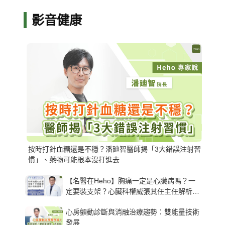
影音健康
按時打針血糖還是不穩？潘廸智醫師揭「3大錯誤注射習
慣」、藥物可能根本沒打進去
【名醫在Heho】胸痛一定是心臟病嗎？一
定要裝支架？心臟科權威張其任主任解析支
架種類、風險與選擇關鍵
心房顫動診斷與消融治療趨勢：雙能量技術
發展