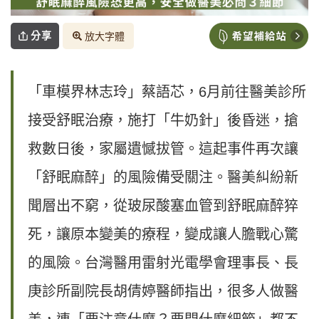
分享
放大字體
「車模界林志玲」蔡語芯，6月前往醫美診所
接受舒眠治療，施打「牛奶針」後昏迷，搶
救數日後，家屬遺憾拔管。這起事件再次讓
「舒眠麻醉」的風險備受關注。醫美糾紛新
聞層出不窮，從玻尿酸塞血管到舒眠麻醉猝
死，讓原本變美的療程，變成讓人膽戰心驚
的風險。台灣醫用雷射光電學會理事長、長
庚診所副院長胡倩婷醫師指出，很多人做醫