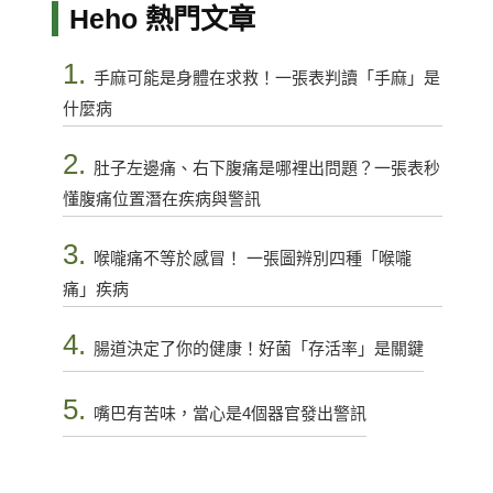
Heho 熱門文章
1.
手麻可能是身體在求救！一張表判讀「手麻」是
什麼病
2.
肚子左邊痛、右下腹痛是哪裡出問題？一張表秒
懂腹痛位置潛在疾病與警訊
3.
喉嚨痛不等於感冒！ 一張圖辨別四種「喉嚨
痛」疾病
4.
腸道決定了你的健康！好菌「存活率」是關鍵
5.
嘴巴有苦味，當心是4個器官發出警訊