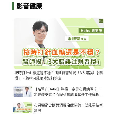
影音健康
按時打針血糖還是不穩？潘廸智醫師揭「3大錯誤注射習
慣」、藥物可能根本沒打進去
【名醫在Heho】胸痛一定是心臟病嗎？一
定要裝支架？心臟科權威張其任主任解析支
架種類、風險與選擇關鍵
心房顫動診斷與消融治療趨勢：雙能量技術
發展