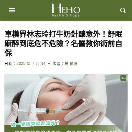
Skip
to
content
車模界林志玲打牛奶針釀意外！舒眠
麻醉到底危不危險？名醫教你術前自
保
日期：
2025 年 7 月 14 日
作者：
楊 依嘉