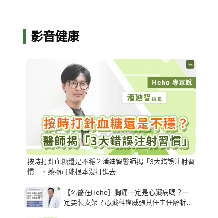
影音健康
按時打針血糖還是不穩？潘廸智醫師揭「3大錯誤注射習
慣」、藥物可能根本沒打進去
【名醫在Heho】胸痛一定是心臟病嗎？一
定要裝支架？心臟科權威張其任主任解析支
架種類、風險與選擇關鍵