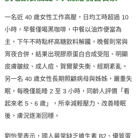
一名近 40 歲女性工作高壓，日均工時超過 10
小時，早餐僅喝黑咖啡，中餐以油炸便當為
主，下午不時點杯高糖飲料解饞，晚餐則常與
宵夜合併，結果出現膠原蛋白合成受阻、明顯
皮膚皺紋、成人痘、賀爾蒙失衡、經期紊亂。
另一名 40 歲女性長期照顧病母與姊姊，嚴重失
眠，每晚僅能睡 2 至 3 小時，同齡人評價「看
起來老 5、6 歲」，所幸減輕壓力、改善睡眠
後，膚況逐漸回穩。
劉怡里表示，國人最常缺乏維生素 B2、優質蛋