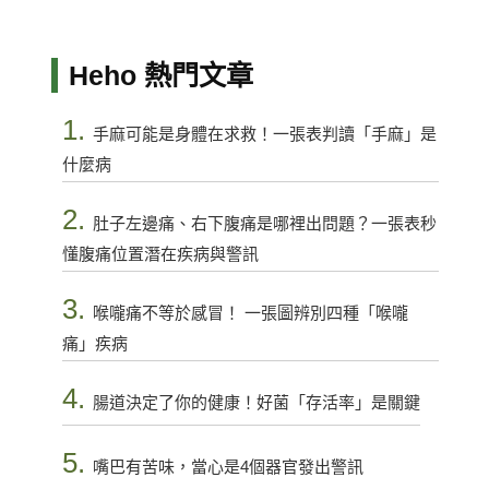
Heho 熱門文章
1.
手麻可能是身體在求救！一張表判讀「手麻」是
什麼病
2.
肚子左邊痛、右下腹痛是哪裡出問題？一張表秒
懂腹痛位置潛在疾病與警訊
3.
喉嚨痛不等於感冒！ 一張圖辨別四種「喉嚨
痛」疾病
4.
腸道決定了你的健康！好菌「存活率」是關鍵
5.
嘴巴有苦味，當心是4個器官發出警訊