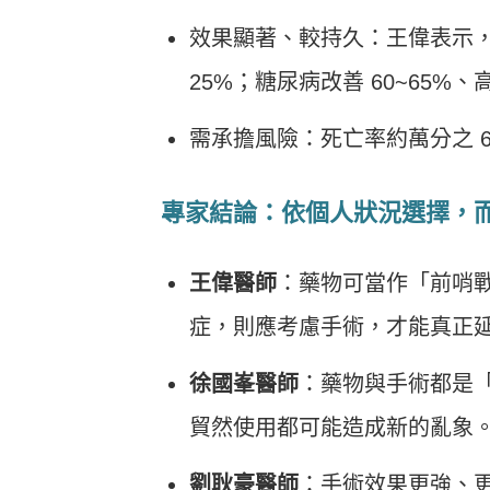
效果顯著、較持久：王偉表示，術後
25%；糖尿病改善 60~65%、
需承擔風險：死亡率約萬分之 
專家結論：依個人狀況選擇，
王偉醫師
：藥物可當作「前哨
症，則應考慮手術，才能真正
徐國峯醫師
：藥物與手術都是
貿然使用都可能造成新的亂象
劉耿豪醫師
：手術效果更強、