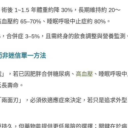
 1~1.5 年體重約降 30%，長期維持約 20～
高血壓約 65–70%、睡眠呼吸中止症約 80%。
6，合併症 3–5%，且需終身的飲食調整與營養監測
而非迷信單一方法
戰」，若已因肥胖合併糖尿病、
高血壓
、睡眠呼吸中
延長壽命。
「兩面刃」，必須依適應症來決定，若只是追求外型
。
更持久，但藥物能提供更低風險的選擇；關鍵在於病