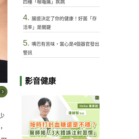
四種「喉嚨痛」疾病
4.
腸道決定了你的健康！好菌「存
活率」是關鍵
5.
嘴巴有苦味，當心是4個器官發出
警訊
影音健康
少
，