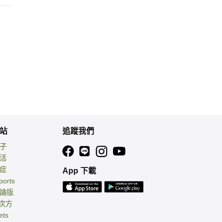
站
追蹤我們
親子
生活
癌症
App 下載
ports
討論版
 次方
ets