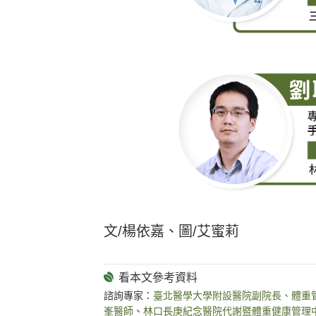
文/楊依嘉、圖/艾蜜莉
諮詢專家：
臺北醫學大學附設醫院副院長、體重
峯醫師
、
林口長庚紀念醫院代謝暨體重健康管理