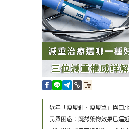
近年「瘦瘦針、瘦瘦筆」與口
民眾困惑：既然藥物效果已逼