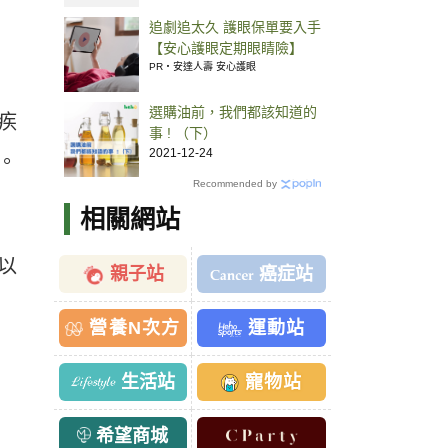
追劇追太久 護眼保單要入手
【安心護眼定期眼睛險】
PR・安達人壽 安心護眼
選購油前，我們都該知道的
疾
事 ! （下）
2021-12-24
。
Recommended by
相關網站
以
親子站
癌症站
營養N次方
運動站
生活站
寵物站
希望商城