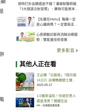
最顯
按時打針血糖還是不穩？潘廸智醫師揭
「3大錯誤注射習慣」、藥物可能根本沒
是
打進去
【名醫在Heho】胸痛一定
是心臟病嗎？一定要裝支
架？心臟科權威張其任主任
心房顫動診斷與消融治療趨
解析支架種類、風險與選擇
勢：雙能量技術發展
關鍵
更多影音
併
其他人正在看
王必勝「白飯族」7個月瘦
16公斤 自嘲嫩雞變土雞，
公開必勝減重法
2025-05-27
1/2機率淪陷！你是好男人
風
還是渣男？關鍵在這
PR・台灣癌症基金會