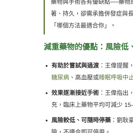
藥物與手術各有優缺點──藥物
著、持久，卻需承擔併發症與
「哪個方法最適合你」。
減重藥物的優點：風險低
有助於嘗試與過渡
：王偉提醒
糖尿病
、高血壓或
睡眠呼吸中
效果逐漸接近手術
：王偉指出
充，臨床上藥物平均可減少 15–
風險較低、可隨時停藥
：劉耿
險，不適合即可停用。