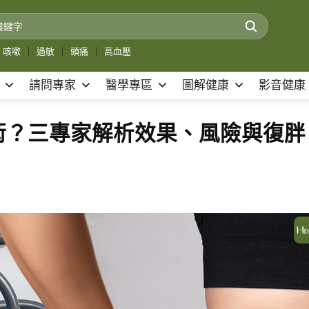
咳嗽
｜
過敏
｜
頭痛
｜
高血壓
請問專家
醫學專區
圖解健康
影音健康
術？三專家解析效果、風險與復胖