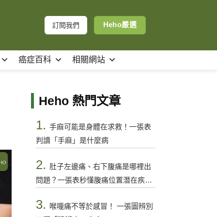
Heho嚴選
訂閱我們
癌症百科
相關網站
Heho 熱門文章
1.
手麻可能是身體在求救！一張表
判讀「手麻」是什麼病
2.
肚子左邊痛、右下腹痛是哪裡出
問題？一張表秒懂腹痛位置潛在疾病
與警訊
3.
喉嚨痛不等於感冒！ 一張圖辨別