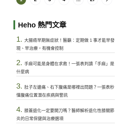
Heho 熱門文章
1.
大腸癌早期無症狀！醫籲：定期做 1 事才能早發
現、早治療，有機會控制
2.
手麻可能是身體在求救！一張表判讀「手麻」是
什麼病
3.
肚子左邊痛、右下腹痛是哪裡出問題？一張表秒
懂腹痛位置潛在疾病與警訊
4.
膝蓋退化一定要開刀嗎？醫師解析退化性膝關節
炎的日常保健與治療選項