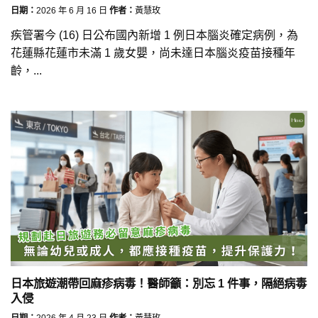
日期：
2026 年 6 月 16 日
作者：
黃慧玫
疾管署今 (16) 日公布國內新增 1 例日本腦炎確定病例，為
花蓮縣花蓮市未滿 1 歲女嬰，尚未達日本腦炎疫苗接種年
齡，...
日本旅遊潮帶回麻疹病毒！醫師籲：別忘 1 件事，隔絕病毒
入侵
日期：
2026 年 4 月 23 日
作者：
黃慧玫