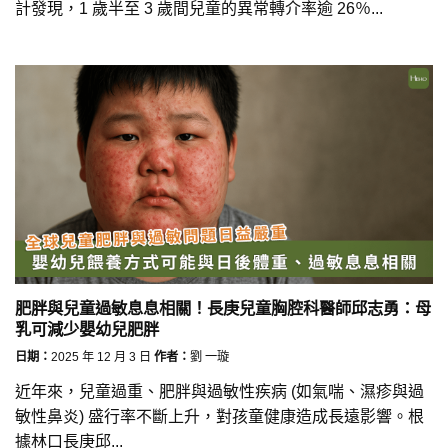
計發現，1 歲半至 3 歲間兒童的異常轉介率逾 26％...
肥胖與兒童過敏息息相關！長庚兒童胸腔科醫師邱志勇：母
乳可減少嬰幼兒肥胖
日期：
2025 年 12 月 3 日
作者：
劉 一璇
近年來，兒童過重、肥胖與過敏性疾病 (如氣喘、濕疹與過
敏性鼻炎) 盛行率不斷上升，對孩童健康造成長遠影響。根
據林口長庚邱...