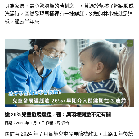
身為家長，最心驚膽顫的時刻之一，莫過於幫孩子擦屁股或
洗澡時，突然發現馬桶裡有一抹鮮紅。3 歲的林小妹就是這
樣，過去半年來...
逾 26％兒童發展遲緩，醫：與環境刺激不足有關
日期：
2026 年 1 月 9 日
作者：
周 佩怡
國健署 2024 年 7 月實施兒童發展篩檢政策，上路 1 年後統