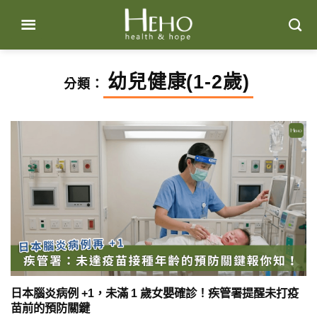
Skip
to
content
幼兒健康(1-2歲)
分類：
日本腦炎病例 +1，未滿 1 歲女嬰確診！疾管署提醒未打疫
苗前的預防關鍵