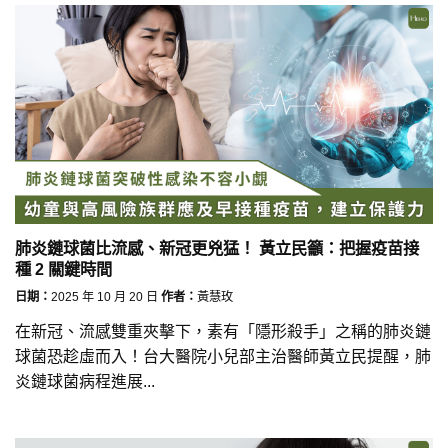
肺炎鏈球菌比流感、新冠更兇猛！ 黃立民籲：把握疫苗接
種 2 關鍵時間
日期：
2025 年 10 月 20 日
作者：
黃慧玫
在新冠、流感雙重夾擊下，素有「隱形殺手」之稱的肺炎鏈
球菌恐趁虛而入！台大醫院小兒部主治醫師黃立民提醒，肺
炎鏈球菌病程進展...