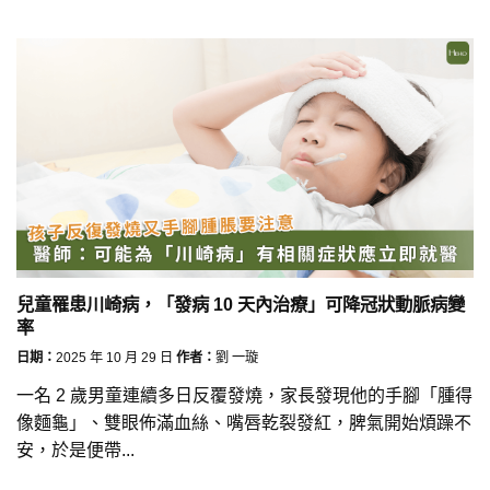
兒童罹患川崎病，「發病 10 天內治療」可降冠狀動脈病變
率
日期：
2025 年 10 月 29 日
作者：
劉 一璇
一名 2 歲男童連續多日反覆發燒，家長發現他的手腳「腫得
像麵龜」、雙眼佈滿血絲、嘴唇乾裂發紅，脾氣開始煩躁不
安，於是便帶...