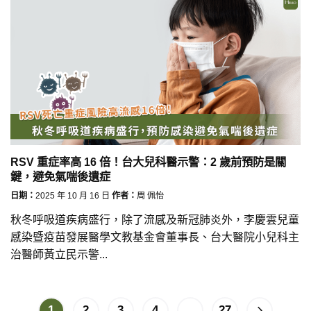
RSV 重症率高 16 倍！台大兒科醫示警：2 歲前預防是關
鍵，避免氣喘後遺症
日期：
2025 年 10 月 16 日
作者：
周 佩怡
秋冬呼吸道疾病盛行，除了流感及新冠肺炎外，李慶雲兒童
感染暨疫苗發展醫學文教基金會董事長、台大醫院小兒科主
治醫師黃立民示警...
1
2
3
4
...
27