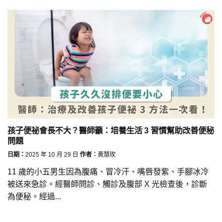
孩子便祕會長不大？醫師籲：培養生活 3 習慣幫助改善便秘
問題
日期：
2025 年 10 月 29 日
作者：
黃慧玫
11 歲的小五男生因為腹痛、冒冷汗、嘴唇發紫、手腳冰冷
被送來急診。經醫師問診、觸診及腹部 X 光檢查後，診斷
為便秘。經過...