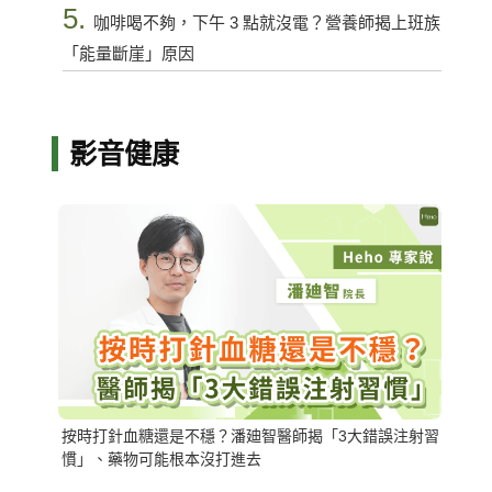
5.
咖啡喝不夠，下午 3 點就沒電？營養師揭上班族
「能量斷崖」原因
影音健康
按時打針血糖還是不穩？潘廸智醫師揭「3大錯誤注射習
慣」、藥物可能根本沒打進去