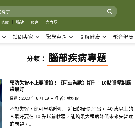
咳嗽
｜
過敏
｜
頭痛
｜
高血壓
請問專家
醫學專區
圖解健康
影音健康
腦部疾病專題
分類：
預防失智不止要睡飽！《阿茲海默》期刊：10點睡覺對腦
袋最好
日期：
2020 年 8 月 19 日
作者：
林以璿
不想失智，你可早點睡吧！近日的研究指出， 40 歲以上的
人最好要在 10 點以前就寢，能夠最大程度降低未來失智症
的問題。...