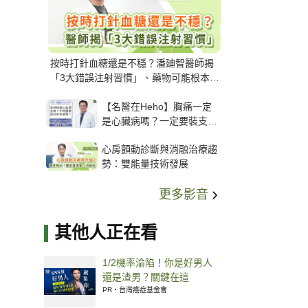
按時打針血糖還是不穩？潘廸智醫師揭
「3大錯誤注射習慣」、藥物可能根本沒
打進去
【名醫在Heho】胸痛一定
是心臟病嗎？一定要裝支
架？心臟科權威張其任主任
心房顫動診斷與消融治療趨
解析支架種類、風險與選擇
勢：雙能量技術發展
關鍵
更多影音
其他人正在看
1/2機率淪陷！你是好男人
還是渣男？關鍵在這
PR・台灣癌症基金會