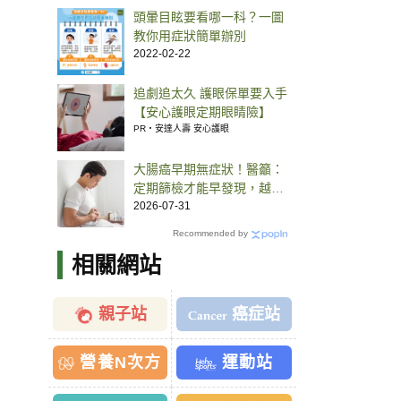
頭暈目眩要看哪一科？一圖
教你用症狀簡單辦別
2022-02-22
追劇追太久 護眼保單要入手
【安心護眼定期眼睛險】
PR・安達人壽 安心護眼
大腸癌早期無症狀！醫籲：
定期篩檢才能早發現，越快
治療有機會控制
2026-07-31
Recommended by
相關網站
親子站
癌症站
營養N次方
運動站