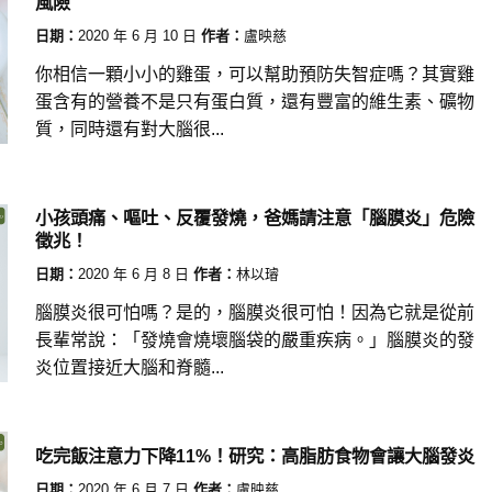
風險
日期：
2020 年 6 月 10 日
作者：
盧映慈
你相信一顆小小的雞蛋，可以幫助預防失智症嗎？其實雞
蛋含有的營養不是只有蛋白質，還有豐富的維生素、礦物
質，同時還有對大腦很...
小孩頭痛、嘔吐、反覆發燒，爸媽請注意「腦膜炎」危險
徵兆！
日期：
2020 年 6 月 8 日
作者：
林以璿
腦膜炎很可怕嗎？是的，腦膜炎很可怕！因為它就是從前
長輩常說：「發燒會燒壞腦袋的嚴重疾病。」腦膜炎的發
炎位置接近大腦和脊髓...
吃完飯注意力下降11%！研究：高脂肪食物會讓大腦發炎
日期：
2020 年 6 月 7 日
作者：
盧映慈