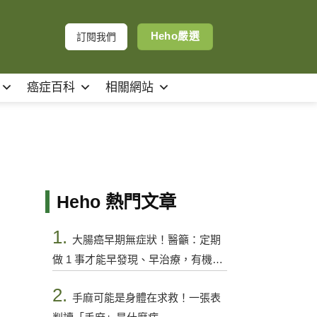
Heho嚴選
訂閱我們
癌症百科
相關網站
Heho 熱門文章
1.
大腸癌早期無症狀！醫籲：定期
做 1 事才能早發現、早治療，有機會
控制
2.
手麻可能是身體在求救！一張表