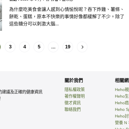
為什麼吃美食會讓人感到心情愉悅呢？吞下炸雞、薯條、
餅乾、蛋糕，原本不快樂的事情好像都緩解了不少。除了
這些糖分可以刺激大腦...
3
4
5
...
19
關於我們
相關網
隱私權政策
Heho
的建議及正確的健康資訊
著作權聲明
Heho
！
徵才資訊
Heho
聯絡我們
Heho S
Heho
營養 N