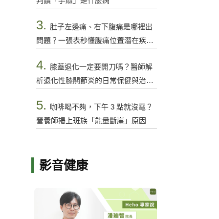
判讀「手麻」是什麼病
3.
肚子左邊痛、右下腹痛是哪裡出
問題？一張表秒懂腹痛位置潛在疾病
與警訊
4.
膝蓋退化一定要開刀嗎？醫師解
析退化性膝關節炎的日常保健與治療
選項
5.
咖啡喝不夠，下午 3 點就沒電？
營養師揭上班族「能量斷崖」原因
影音健康