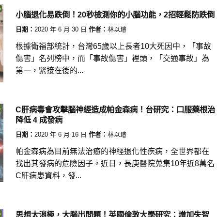
小腦退化易跌倒！20秒檢測你的小腦功能，2招輕鬆防跌倒
日期：
2020 年 6 月 30 日
作者：
林以璿
根據衛福部統計，台灣65歲以上長者10大死因中，「事故
傷害」名列榜中，而「事故傷害」裡頭，「交通事故」為
第一，緊接在後的...
C肝病毒會攻擊腦神經造成帕金森病！台研究：口服藥根治
降低 4 成發病
日期：
2020 年 6 月 16 日
作者：
林以璿
帕金森病為目前無法治癒的神經退化性疾病，全世界都在
找出其發病的危險因子。近日，長庚醫院蒐集10年近8萬名
C肝病患資料，發...
思想太消極，大腦出問題！英國倫敦大學研究：增加失智