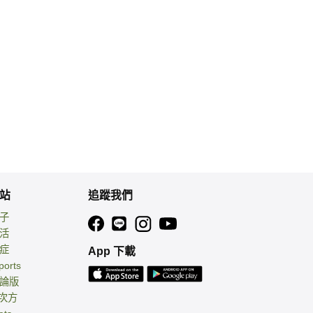
站
追蹤我們
親子
生活
癌症
App 下載
ports
討論版
 次方