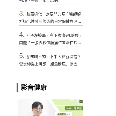
判讀「手麻」是什麼病
3.
膝蓋退化一定要開刀嗎？醫師解
析退化性膝關節炎的日常保健與治療
選項
4.
肚子左邊痛、右下腹痛是哪裡出
問題？一張表秒懂腹痛位置潛在疾病
與警訊
5.
咖啡喝不夠，下午 3 點就沒電？
營養師揭上班族「能量斷崖」原因
影音健康