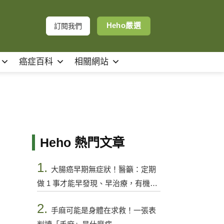
Heho嚴選
訂閱我們
癌症百科
相關網站
Heho 熱門文章
1.
大腸癌早期無症狀！醫籲：定期
做 1 事才能早發現、早治療，有機會
控制
2.
手麻可能是身體在求救！一張表