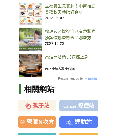
立秋養生先養肺！中醫推薦
８種秋天養肺好食材
2018-08-07
整理包／懷疑自己有帶狀疱
疹該做哪些檢查？哪些方法
可以治療帶狀疱疹？
2022-12-23
高油高酒精 加速癌上身
PR・安達人壽 安心抗癌
Recommended by
相關網站
親子站
癌症站
營養N次方
運動站