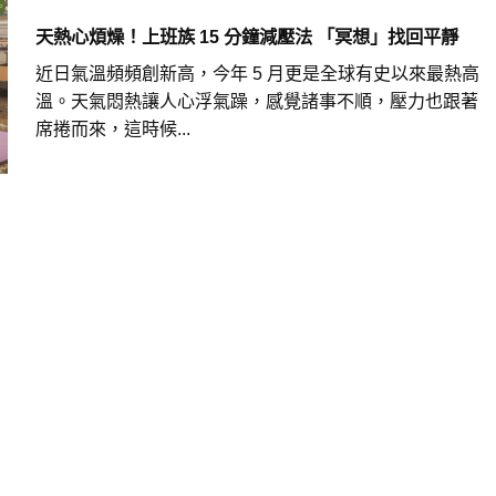
天熱心煩燥！上班族 15 分鐘減壓法 「冥想」找回平靜
近日氣溫頻頻創新高，今年 5 月更是全球有史以來最熱高
溫。天氣悶熱讓人心浮氣躁，感覺諸事不順，壓力也跟著
席捲而來，這時候...