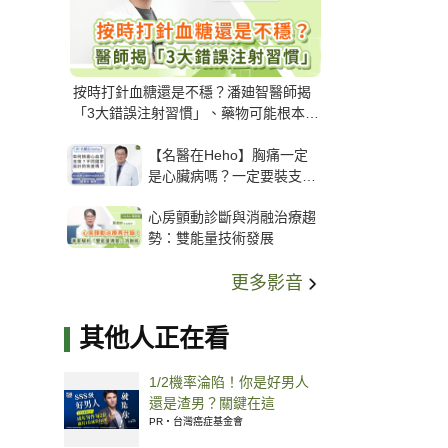
按時打針血糖還是不穩？潘廸智醫師揭
「3大錯誤注射習慣」、藥物可能根本沒
打進去
【名醫在Heho】胸痛一定
是心臟病嗎？一定要裝支
架？心臟科權威張其任主任
心房顫動診斷與消融治療趨
解析支架種類、風險與選擇
勢：雙能量技術發展
關鍵
更多影音
其他人正在看
1/2機率淪陷！你是好男人
還是渣男？關鍵在這
PR・台灣癌症基金會