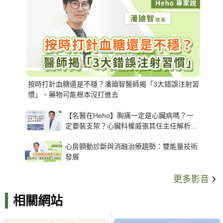
按時打針血糖還是不穩？潘廸智醫師揭「3大錯誤注射習
慣」、藥物可能根本沒打進去
【名醫在Heho】胸痛一定是心臟病嗎？一
定要裝支架？心臟科權威張其任主任解析支
架種類、風險與選擇關鍵
心房顫動診斷與消融治療趨勢：雙能量技術
發展
更多影音
相關網站