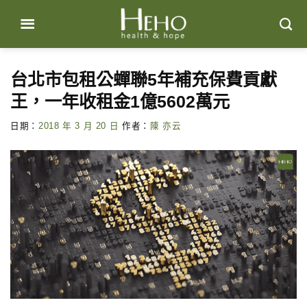
Skip
to
content
台北市包租公蟬聯5年補充保費貢獻
王，一年收租金1億5602萬元
日期：
2018 年 3 月 20 日
作者：
陳 亦云