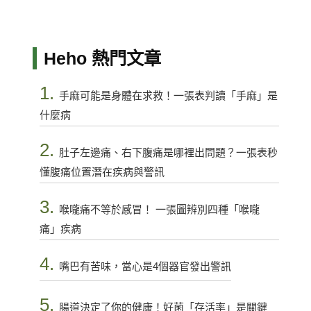
Heho 熱門文章
1.
手麻可能是身體在求救！一張表判讀「手麻」是
什麼病
2.
肚子左邊痛、右下腹痛是哪裡出問題？一張表秒
懂腹痛位置潛在疾病與警訊
3.
喉嚨痛不等於感冒！ 一張圖辨別四種「喉嚨
痛」疾病
4.
嘴巴有苦味，當心是4個器官發出警訊
5.
腸道決定了你的健康！好菌「存活率」是關鍵