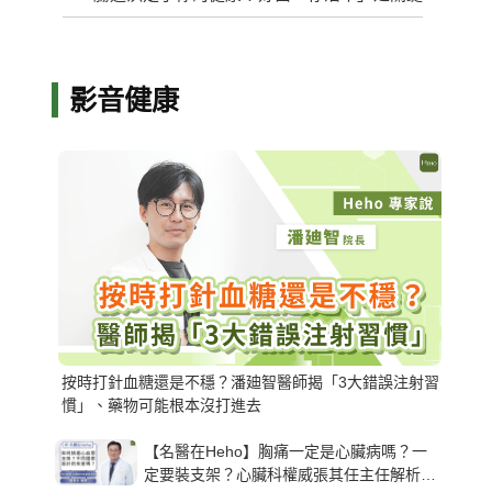
影音健康
按時打針血糖還是不穩？潘廸智醫師揭「3大錯誤注射習
慣」、藥物可能根本沒打進去
【名醫在Heho】胸痛一定是心臟病嗎？一
定要裝支架？心臟科權威張其任主任解析支